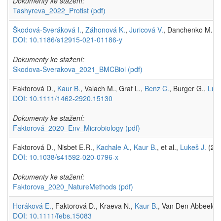
Dokumenty ke stažení:
Tashyreva_2022_Protist
(pdf)
Škodová-Sveráková I.
,
Záhonová K.
,
Juricová V.
, Danchenko M.,
M
DOI: 10.1186/s12915-021-01186-y
Dokumenty ke stažení:
Skodova-Sverakova_2021_BMCBiol
(pdf)
Faktorová D.,
Kaur B.
, Valach M., Graf L.,
Benz C.
, Burger G.,
Luke
DOI: 10.1111/1462-2920.15130
Dokumenty ke stažení:
Faktorová_2020_Env_Microbiology
(pdf)
Faktorová D., Nisbet E.R.,
Kachale A.
,
Kaur B.
, et al.,
Lukeš J.
(20
DOI: 10.1038/s41592-020-0796-x
Dokumenty ke stažení:
Faktorova_2020_NatureMethods
(pdf)
Horáková E.
, Faktorová D., Kraeva N.,
Kaur B.
, Van Den Abbeele J
DOI: 10.1111/febs.15083