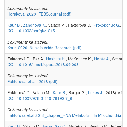
Dokumenty ke stažení:
Horakova_2020_FEBSJournal
(pdf)
Kaur B.
,
Záhonová K.
, Valach M., Faktorová D.,
Prokopchuk G.
, B
DOI: 10.1093/nar/gkz1215
Dokumenty ke stažení:
Kaur_2020_Nucleic Acids Research
(pdf)
Faktorová D., Bär A.,
Hashimi H.
, McKenney K.,
Horák A.
, Schnauf
DOI: 10.1016/j.molbiopara.2018.09.003
Dokumenty ke stažení:
Faktorova_et al._2018
(pdf)
Faktorová D., Valach M.,
Kaur B.
, Burger G.,
Lukeš J.
(2018) Mitoc
DOI: 10.1007/978-3-319-78190-7_6
Dokumenty ke stažení:
Faktorova et.al 2018_chapter_RNA Metabolism in Mitochondria
(p
Kaur B.
, Valach M.,
Pena Diaz C.
, Moreira S., Keeling P., Burger G