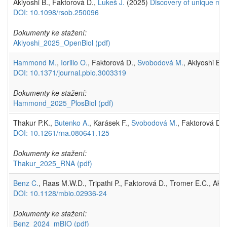
Akiyoshi B., Faktorová D.,
Lukeš J.
(2025)
Discovery of unique mit
DOI: 10.1098/rsob.250096
Dokumenty ke stažení:
Akiyoshi_2025_OpenBiol
(pdf)
Hammond M.
,
Iorillo O.
, Faktorová D.,
Svobodová M.
, Akiyoshi B.,
DOI: 10.1371/journal.pbio.3003319
Dokumenty ke stažení:
Hammond_2025_PlosBiol
(pdf)
Thakur P.K.,
Butenko A.
, Karásek F.,
Svobodová M.
, Faktorová D.,
DOI: 10.1261/rna.080641.125
Dokumenty ke stažení:
Thakur_2025_RNA
(pdf)
Benz C.
, Raas M.W.D., Tripathi P., Faktorová D., Tromer E.C., Akiy
DOI: 10.1128/mbio.02936-24
Dokumenty ke stažení:
Benz_2024_mBIO
(pdf)