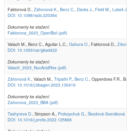
Faktorová D.,
Záhonová K.
,
Benz C.
,
Dacks J.
,
Field M.
,
Lukeš J.
(
DOI: 10.1098/rsob.220364
Dokumenty ke stažení:
Faktorova_2023_OpenBiol
(pdf)
Valach M., Benz C., Aguilar L.C.,
Gahura O.
, Faktorová D.,
Zíková 
DOI: 10.1093/nar/gkad422
Dokumenty ke stažení:
Valach_2023_NucAcidRes
(pdf)
Záhonová K.
, Valach M.,
Tripathi P.
,
Benz C.
, Opperdoes F.R., Bar
DOI: 10.1016/j.bbagen.2023.130419
Dokumenty ke stažení:
Zahonova_2023_BBA
(pdf)
Tashyreva D.
, Simpson A.,
Prokopchuk G.
,
Škodová-Sveráková I.
,
DOI: 10.1016/j.protis.2022.125868