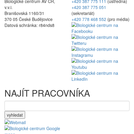
Biologické centrum AV ČR,
+420 387 775 111
(ústředna)
v.v.i.
+420 387 775 051
Branišovská 1160/31
(sekretariát)
370 05 České Budějovice
+420 778 468 552
(pro média)
Datová schránka: r84nds8
NAJÍT PRACOVNÍKA
vyhledat