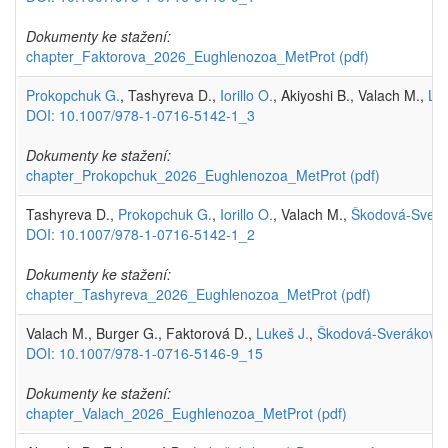
Dokumenty ke stažení:
chapter_Faktorova_2026_Eughlenozoa_MetProt
(pdf)
Prokopchuk G.
, Tashyreva D.,
Iorillo O.
, Akiyoshi B., Valach M.,
Luk
DOI: 10.1007/978-1-0716-5142-1_3
Dokumenty ke stažení:
chapter_Prokopchuk_2026_Eughlenozoa_MetProt
(pdf)
Tashyreva D.,
Prokopchuk G.
,
Iorillo O.
, Valach M.,
Škodová-Sverá
DOI: 10.1007/978-1-0716-5142-1_2
Dokumenty ke stažení:
chapter_Tashyreva_2026_Eughlenozoa_MetProt
(pdf)
Valach M., Burger G., Faktorová D.,
Lukeš J.
,
Škodová-Sveráková 
DOI: 10.1007/978-1-0716-5146-9_15
Dokumenty ke stažení:
chapter_Valach_2026_Eughlenozoa_MetProt
(pdf)