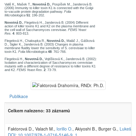
Vališ K., Mašek T.,
Novotná D.
, Pospíšek M., Janderová B.
(2006) Immunity to killer toxin K1 is connected with the Golgi-
to-vacuole protein degradation pathway.
Folia
Microbiologica
51
: 196-202.
Novotná D.
, Flegelová H., Janderová B. (2004) Different
action of killer toxins K1 and K2 on the plasma membrane and
the cell wall of Saccharomyces cerevisiae.
FEMS Yeast
Res.
4
: 803-813.
Flegelová H., Chaloupka R.,
Novotná D.
, Maláč J., Gášková
D., Sigler K., Janderová B. (2003) Changes in plasma
membrane fluidity lower the sensitivity of S. cerevisiae to killer
toxin K1.
Folia Microbiologic
a
48
: 761-766.
Flegelová H.,
Novotná D.
, Vojtíšková K., Janderová B. (2002):
Isolation and characterization of Saccharomyces cerevisiae
mutants with a different degree of resistance to killer toxins K1
and K2.
FEMS Yeast Res
.
2
: 73-79.
Publikace
Celkem nalezeno: 33 záznamů
Faktorová D., Valach M.,
Iorillo O.
, Akiyoshi B., Burger G.,
Lukeš J.
DOI: 10.1007/978-1-0716-5146-9_1