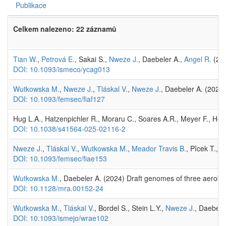
Publikace
Celkem nalezeno: 22 záznamů
Tian W.
,
Petrová E.
, Sakai S.,
Nweze J.
, Daebeler A.,
Angel R.
(202
DOI: 10.1093/ismeco/ycag013
Wutkowska M.
,
Nweze J.
,
Tláskal V.
,
Nweze J.
, Daebeler A. (2026
DOI: 10.1093/femsec/fiaf127
Hug L.A., Hatzenpichler R., Moraru C., Soares A.R., Meyer F., Hey
DOI: 10.1038/s41564-025-02116-2
Nweze J.
,
Tláskal V.
,
Wutkowska M.
,
Meador Travis B.
, Pîcek T., 
DOI: 10.1093/femsec/fiae153
Wutkowska M.
, Daebeler A. (2024) Draft genomes of three aerob
DOI: 10.1128/mra.00152-24
Wutkowska M.
,
Tláskal V.
, Bordel S., Stein L.Y.,
Nweze J.
, Daebele
DOI: 10.1093/ismejo/wrae102