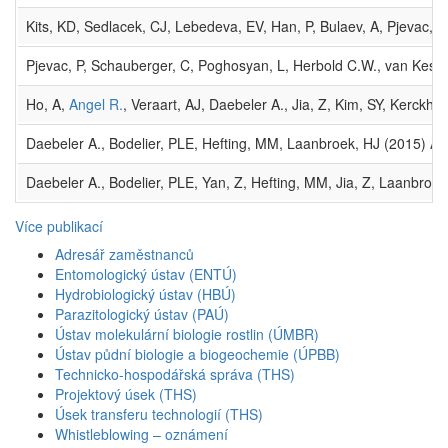
Kits, KD, Sedlacek, CJ, Lebedeva, EV, Han, P, Bulaev, A, Pjevac, P,
Pjevac, P, Schauberger, C, Poghosyan, L, Herbold C.W., van Kesse
Ho, A,
Angel R.
, Veraart, AJ, Daebeler A., Jia, Z, Kim, SY, Kerck
Daebeler A., Bodelier, PLE, Hefting, MM, Laanbroek, HJ (2015) A
Daebeler A., Bodelier, PLE, Yan, Z, Hefting, MM, Jia, Z, Laanbroe
Více publikací
Adresář zaměstnanců
Entomologický ústav (ENTÚ)
Hydrobiologický ústav (HBÚ)
Parazitologický ústav (PAÚ)
Ústav molekulární biologie rostlin (ÚMBR)
Ústav půdní biologie a biogeochemie (ÚPBB)
Technicko-hospodářská správa (THS)
Projektový úsek (THS)
Úsek transferu technologií (THS)
Whistleblowing – oznámení