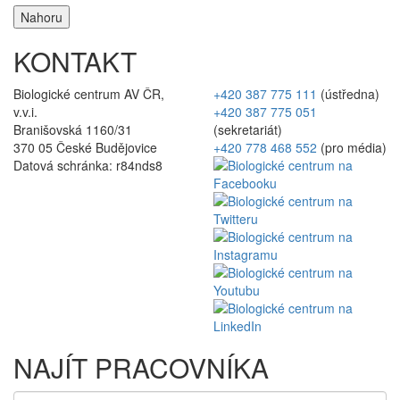
Nahoru
KONTAKT
Biologické centrum AV ČR,
+420 387 775 111
(ústředna)
v.v.i.
+420 387 775 051
Branišovská 1160/31
(sekretariát)
370 05 České Budějovice
+420 778 468 552
(pro média)
Datová schránka: r84nds8
NAJÍT PRACOVNÍKA