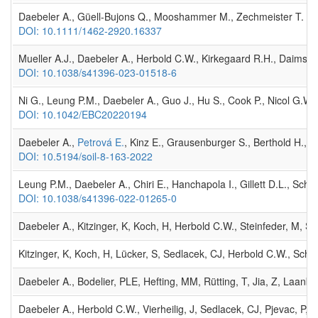
Daebeler A., Güell-Bujons Q., Mooshammer M., Zechmeister T. , Her
DOI: 10.1111/1462-2920.16337
Mueller A.J., Daebeler A., Herbold C.W., Kirkegaard R.H., Daims H.
DOI: 10.1038/s41396-023-01518-6
Ni G., Leung P.M., Daebeler A., Guo J., Hu S., Cook P., Nicol G.W.,
DOI: 10.1042/EBC20220194
Daebeler A.,
Petrová E.
, Kinz E., Grausenburger S., Berthold H., 
DOI: 10.5194/soil-8-163-2022
Leung P.M., Daebeler A., Chiri E., Hanchapola I., Gillett D.L., Sc
DOI: 10.1038/s41396-022-01265-0
Daebeler A., Kitzinger, K, Koch, H, Herbold C.W., Steinfeder, M, Sch
Kitzinger, K, Koch, H, Lücker, S, Sedlacek, CJ, Herbold C.W., Schw
Daebeler A., Bodelier, PLE, Hefting, MM, Rütting, T, Jia, Z, Laanb
Daebeler A., Herbold C.W., Vierheilig, J, Sedlacek, CJ, Pjevac, P