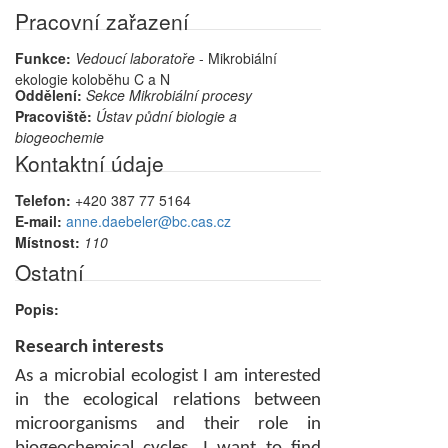
Pracovní zařazení
Funkce:
Vedoucí laboratoře
- Mikrobiální
ekologie koloběhu C a N
Oddělení:
Sekce Mikrobiální procesy
Pracoviště:
Ústav půdní biologie a
biogeochemie
Kontaktní údaje
Telefon:
+420 387 77 5164
E-mail:
anne.daebeler@bc.cas.cz
Místnost:
110
Ostatní
Popis:
Research interests
As a microbial ecologist I
am interested
in the
ecological relations between
microorganisms and their role in