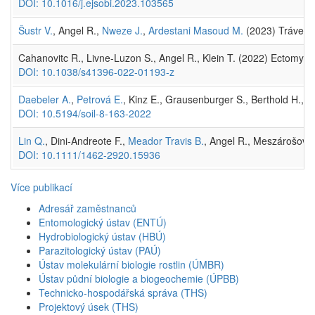
DOI: 10.1016/j.ejsobi.2023.103565
Šustr V.
, Angel R.,
Nweze J.
,
Ardestani Masoud M.
(2023) Trávení
Cahanovitc R., Livne-Luzon S., Angel R., Klein T. (2022) Ectomyc
DOI: 10.1038/s41396-022-01193-z
Daebeler A.
,
Petrová E.
, Kinz E., Grausenburger S., Berthold H., 
DOI: 10.5194/soil-8-163-2022
Lin Q.
, Dini-Andreote F.,
Meador Travis B.
, Angel R., Meszárošová
DOI: 10.1111/1462-2920.15936
Více publikací
Adresář zaměstnanců
Entomologický ústav (ENTÚ)
Hydrobiologický ústav (HBÚ)
Parazitologický ústav (PAÚ)
Ústav molekulární biologie rostlin (ÚMBR)
Ústav půdní biologie a biogeochemie (ÚPBB)
Technicko-hospodářská správa (THS)
Projektový úsek (THS)