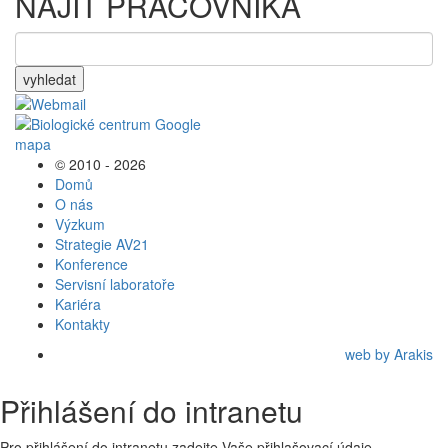
NAJÍT PRACOVNÍKA
vyhledat
© 2010 - 2026
Domů
O nás
Výzkum
Strategie AV21
Konference
Servisní laboratoře
Kariéra
Kontakty
web by Arakis
Přihlášení do intranetu
Pro přihlášení do intranetu zadejte Vaše přihlašovací údaje