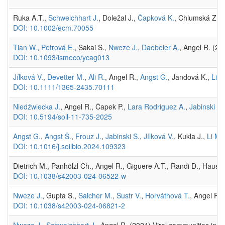
Ruka A.T.,
Schweichhart J.
, Doležal J.,
Čapková K.
, Chlumská Z.,
DOI: 10.1002/ecm.70055
Tian W.
,
Petrová E.
, Sakai S.,
Nweze J.
,
Daebeler A.
, Angel R. (20
DOI: 10.1093/ismeco/ycag013
Jílková V.
,
Devetter M.
,
Ali R.
, Angel R.,
Angst G.
, Jandová K.,
Libr
DOI: 10.1111/1365-2435.70111
Niedźwiecka J.
, Angel R., Čapek P.,
Lara Rodriguez A.
,
Jabinski S.
DOI: 10.5194/soil-11-735-2025
Angst G.
,
Angst Š.
,
Frouz J.
,
Jabinski S.
,
Jílková V.
, Kukla J.,
Li M.
DOI: 10.1016/j.soilbio.2024.109323
Dietrich M., Panhölzl Ch., Angel R., Giguere A.T., Randi D., Hausm
DOI: 10.1038/s42003-024-06522-w
Nweze J.
, Gupta S.,
Salcher M.
,
Šustr V.
,
Horváthová T.
, Angel R.
DOI: 10.1038/s42003-024-06821-2
Nweze J.
,
Schweichhart J.
, Angel R. (2024) Viral communities in mi