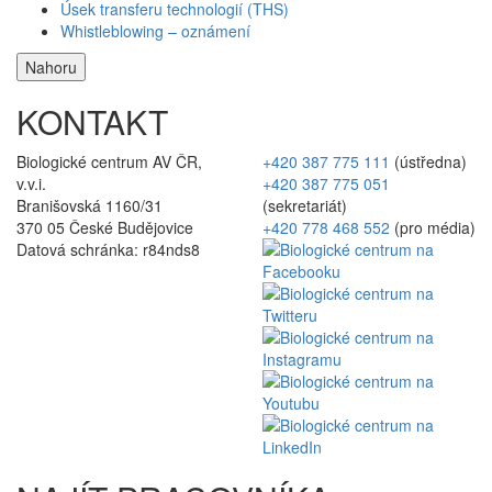
Úsek transferu technologií (THS)
Whistleblowing – oznámení
Nahoru
KONTAKT
Biologické centrum AV ČR,
+420 387 775 111
(ústředna)
v.v.i.
+420 387 775 051
Branišovská 1160/31
(sekretariát)
370 05 České Budějovice
+420 778 468 552
(pro média)
Datová schránka: r84nds8