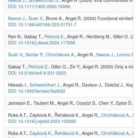
DOI: 10.1111/1462-2920.16586
Nweze J.
,
Šustr V.
, Brune A., Angel R. (2024) Functional similarity
DOI: 10.1186/s40168-023-01731-7
Ran N., Gabay T.,
Petrová E.
, Angel R., Herzberg M., Gillor O. (2
DOI: 10.1016/j.desal.2024.117658
Šustr V.
,
Sardar P.
,
Chroňáková A.
, Angel R.,
Nweze J.
,
Lorenc F.
(
Gabay T.,
Petrová E.
, Gillor O., Ziv Y., Angel R. (2023) Only a mi
DOI: 10.5194/soil-9-231-2023
Hiiesalu I.,
Schweichhart J.
, Angel R., Davison J., Doležal J., Kop
DOI: 10.1093/femsec/fiad092
Jameson E., Taubert M., Angel R., Coyotzi S., Chen Y., Eyice Ö., 
Ruka A.T., Čapková K., Řeháková K., Angel R.,
Chroňáková A.
, Ko
DOI: 10.1016/j.ejsobi.2023.103565
Ruka A.T.,
Čapková K.
,
Řeháková K.
, Angel R.,
Chroňáková A.
, K