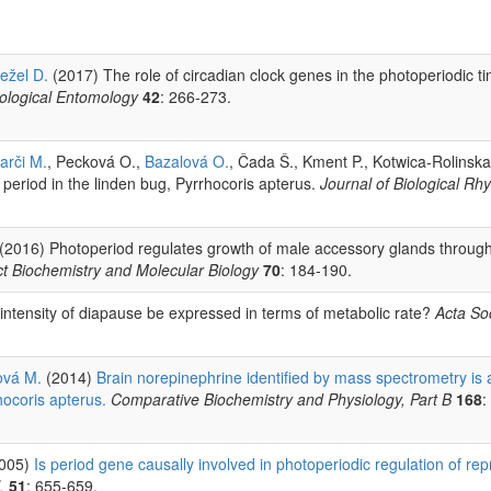
ežel D.
(2017) The role of circadian clock genes in the photoperiodic ti
ological Entomology
42
: 266-273.
arči M.
, Pecková O.,
Bazalová O.
, Čada Š., Kment P., Kotwica-Rolinska
 period in the linden bug, Pyrrhocoris apterus.
Journal of Biological Rh
(2016) Photoperiod regulates growth of male accessory glands throug
ct Biochemistry and Molecular Biology
70
: 184-190.
intensity of diapause be expressed in terms of metabolic rate?
Acta So
vá M.
(2014)
Brain norepinephrine identified by mass spectrometry is 
hocoris apterus.
Comparative Biochemistry and Physiology, Part B
168
:
005)
Is period gene causally involved in photoperiodic regulation of re
.
51
: 655-659.