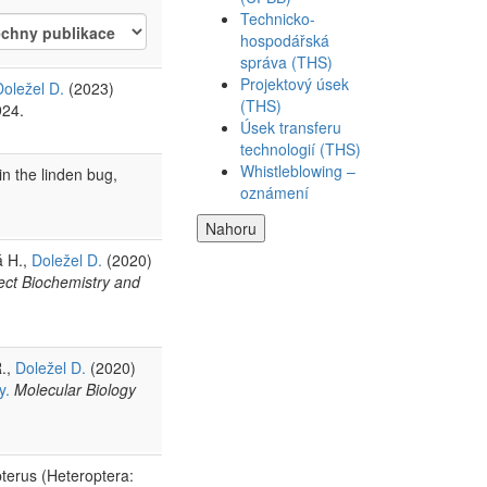
Technicko-
hospodářská
správa (THS)
Projektový úsek
Doležel D.
(2023)
(THS)
924.
Úsek transferu
technologií (THS)
Whistleblowing –
n the linden bug,
oznámení
Nahoru
á H.,
Doležel D.
(2020)
ect Biochemistry and
R.,
Doležel D.
(2020)
y.
Molecular Biology
pterus (Heteroptera: