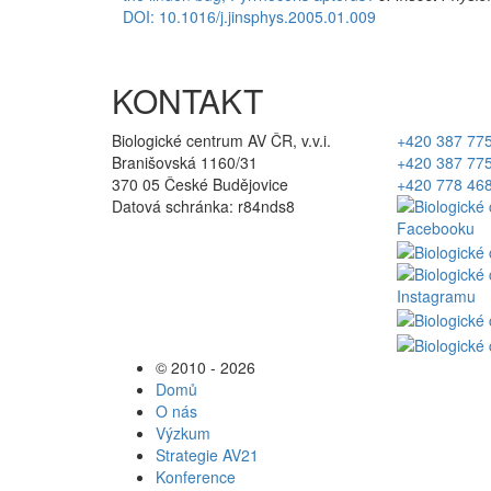
DOI: 10.1016/j.jinsphys.2005.01.009
KONTAKT
Biologické centrum AV ČR, v.v.i.
+420 387 77
Branišovská 1160/31
+420 387 77
370 05 České Budějovice
+420 778 46
Datová schránka: r84nds8
© 2010 - 2026
Domů
O nás
Výzkum
Strategie AV21
Konference