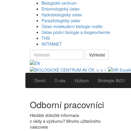
Biologické centrum
Entomologický ústav
Hydrobiologický ústav
Parazitologický ústav
Ústav molekulární biologie rostlin
Ústav půdní biologie a biogeochemie
THS
INTRANET
Vyhledat
Domů
O nás
Výzkum
Strategie AV21
Odborní pracovníci
Hledáte důležité informace
z vědy a výzkumu? Mnoho užitečného
naleznete