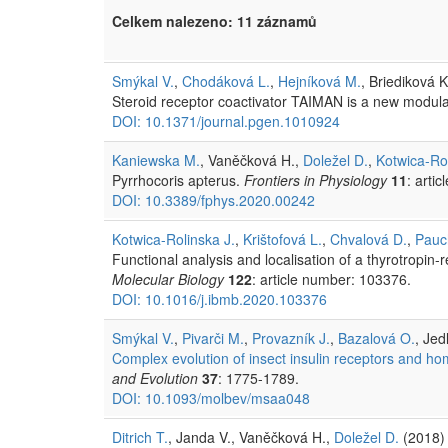
Celkem nalezeno: 11 záznamů
Smýkal V.
,
Chodáková L.
,
Hejníková M.
, Briediková K
Steroid receptor coactivator TAIMAN is a new modulat
DOI: 10.1371/journal.pgen.1010924
Kaniewska M.
, Vaněčková H.,
Doležel D.
,
Kotwica-Rol
Pyrrhocoris apterus.
Frontiers in Physiology
11
: arti
DOI: 10.3389/fphys.2020.00242
Kotwica-Rolinska J.
,
Krištofová L.
,
Chvalová D.
,
Pauc
Functional analysis and localisation of a thyrotropi
Molecular Biology
122
: article number: 103376.
DOI: 10.1016/j.ibmb.2020.103376
Smýkal V.
,
Pivarči M.
,
Provazník J.
,
Bazalová O.
, Jed
Complex evolution of insect insulin receptors and homo
and Evolution
37
: 1775-1789.
DOI: 10.1093/molbev/msaa048
Ditrich T.
, Janda V., Vaněčková H.,
Doležel D.
(2018) 