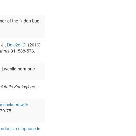
mer of the linden bug,
 J.,
Doležel D.
(2016)
ythms
31
: 568-576.
h juvenile hormone
cietatis Zoologicae
associated with
 70-75.
productive diapause in