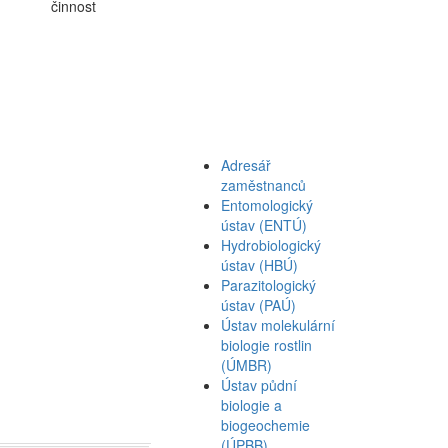
činnost
Adresář
zaměstnanců
Entomologický
ústav (ENTÚ)
Hydrobiologický
ústav (HBÚ)
Parazitologický
ústav (PAÚ)
Ústav molekulární
biologie rostlin
(ÚMBR)
Ústav půdní
biologie a
biogeochemie
(ÚPBB)