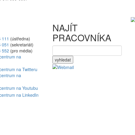
NAJÍT
PRACOVNÍKA
5 111
(ústředna)
5 051
(sekretariát)
8 552
(pro média)
vyhledat