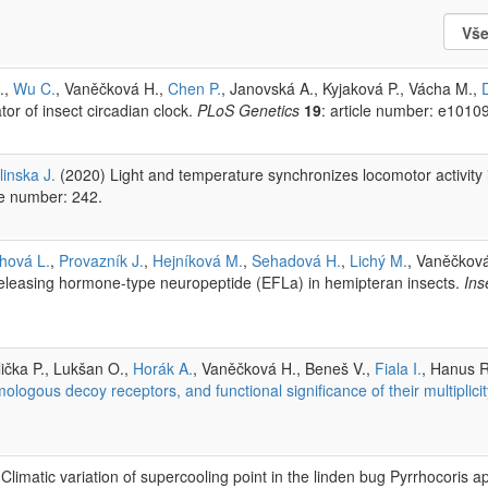
.,
Wu C.
, Vaněčková H.,
Chen P.
, Janovská A., Kyjaková P., Vácha M.,
or of insect circadian clock.
PLoS Genetics
19
: article number: e1010
inska J.
(2020) Light and temperature synchronizes locomotor activity i
cle number: 242.
hová L.
,
Provazník J.
,
Hejníková M.
,
Sehadová H.
,
Lichý M.
, Vaněčkov
n-releasing hormone-type neuropeptide (EFLa) in hemipteran insects.
Ins
lička P., Lukšan O.,
Horák A.
, Vaněčková H., Beneš V.,
Fiala I.
, Hanus 
logous decoy receptors, and functional significance of their multiplicit
Climatic variation of supercooling point in the linden bug Pyrrhocoris a