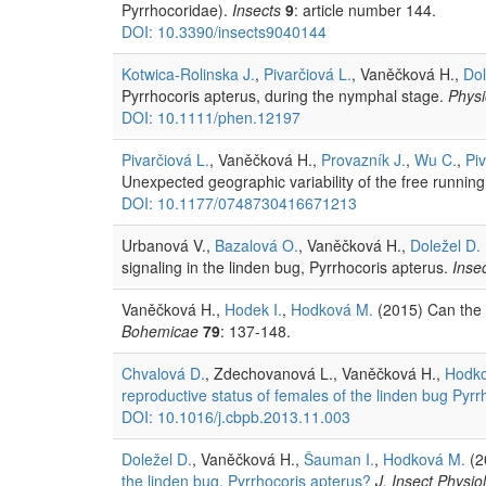
Pyrrhocoridae).
Insects
9
: article number 144.
DOI: 10.3390/insects9040144
Kotwica-Rolinska J.
,
Pivarčiová L.
, Vaněčková H.,
Dol
Pyrrhocoris apterus, during the nymphal stage.
Physi
DOI: 10.1111/phen.12197
Pivarčiová L.
, Vaněčková H.,
Provazník J.
,
Wu C.
,
Piv
Unexpected geographic variability of the free running
DOI: 10.1177/0748730416671213
Urbanová V.,
Bazalová O.
, Vaněčková H.,
Doležel D.
signaling in the linden bug, Pyrrhocoris apterus.
Inse
Vaněčková H.,
Hodek I.
,
Hodková M.
(2015) Can the 
Bohemicae
79
: 137-148.
Chvalová D.
, Zdechovanová L., Vaněčková H.,
Hodko
reproductive status of females of the linden bug Pyrr
DOI: 10.1016/j.cbpb.2013.11.003
Doležel D.
, Vaněčková H.,
Šauman I.
,
Hodková M.
(2
the linden bug, Pyrrhocoris apterus?
J. Insect Physiol