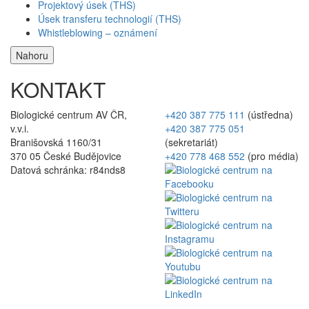
Projektový úsek (THS)
Úsek transferu technologií (THS)
Whistleblowing – oznámení
Nahoru
KONTAKT
Biologické centrum AV ČR,
+420 387 775 111
(ústředna)
v.v.i.
+420 387 775 051
Branišovská 1160/31
(sekretariát)
370 05 České Budějovice
+420 778 468 552
(pro média)
Datová schránka: r84nds8