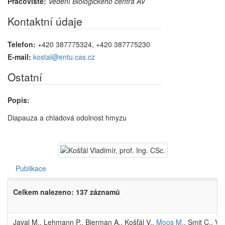
Pracoviště:
Vedení Biologického centra AV
Kontaktní údaje
Telefon:
+420 387775324, +420 387775230
E-mail:
kostal@entu.cas.cz
Ostatní
Popis:
Diapauza a chladová odolnost hmyzu
Publikace
Celkem nalezeno: 137 záznamů
Javal M., Lehmann P., Bierman A., Košťál V.,
Moos M.
, Smit C., V