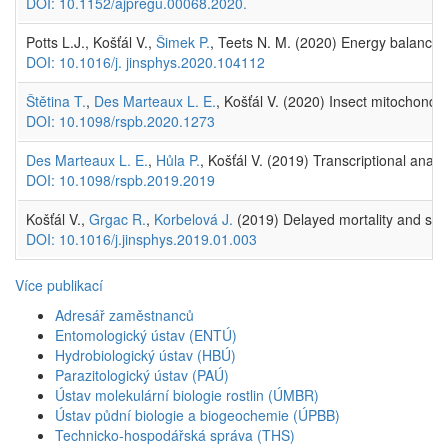
DOI: 10.1152/ajpregu.00068.2020.
Potts L.J., Košťál V.,
Šimek P.
, Teets N. M. (2020) Energy balance 
DOI: 10.1016/j. jinsphys.2020.104112
Štětina T.
,
Des Marteaux L. E.
, Košťál V. (2020) Insect mitochondri
DOI: 10.1098/rspb.2020.1273
Des Marteaux L. E.
,
Hůla P.
, Košťál V. (2019) Transcriptional analy
DOI: 10.1098/rspb.2019.2019
Košťál V.,
Grgac R.
,
Korbelová J.
(2019) Delayed mortality and subl
DOI: 10.1016/j.jinsphys.2019.01.003
Více publikací
Adresář zaměstnanců
Entomologický ústav (ENTÚ)
Hydrobiologický ústav (HBÚ)
Parazitologický ústav (PAÚ)
Ústav molekulární biologie rostlin (ÚMBR)
Ústav půdní biologie a biogeochemie (ÚPBB)
Technicko-hospodářská správa (THS)