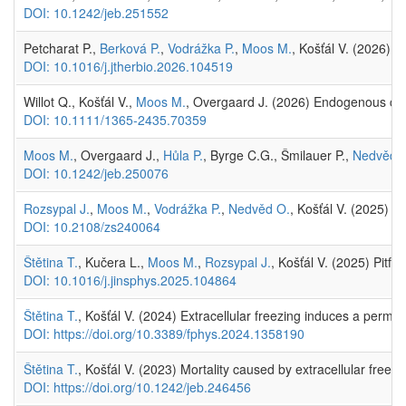
DOI: 10.1242/jeb.251552
Petcharat P.,
Berková P.
,
Vodrážka P.
,
Moos M.
, Košťál V. (2026) 
DOI: 10.1016/j.jtherbio.2026.104519
Willot Q., Košťál V.,
Moos M.
, Overgaard J. (2026) Endogenous col
DOI: 10.1111/1365-2435.70359
Moos M.
, Overgaard J.,
Hůla P.
, Byrge C.G., Šmilauer P.,
Nedvěd 
DOI: 10.1242/jeb.250076
Rozsypal J.
,
Moos M.
,
Vodrážka P.
,
Nedvěd O.
, Košťál V. (2025) 
DOI: 10.2108/zs240064
Štětina T.
, Kučera L.,
Moos M.
,
Rozsypal J.
, Košťál V. (2025) Pitfa
DOI: 10.1016/j.jinsphys.2025.104864
Štětina T.
, Košťál V. (2024) Extracellular freezing induces a perme
DOI: https://doi.org/10.3389/fphys.2024.1358190
Štětina T.
, Košťál V. (2023) Mortality caused by extracellular freez
DOI: https://doi.org/10.1242/jeb.246456