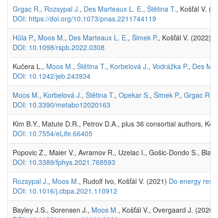
Grgac R.
,
Rozsypal J.
,
Des Marteaux L. E.
,
Štětina T.
, Košťál V. (
DOI: https://doi.org/10.1073/pnas.2211744119
Hůla P.
,
Moos M.
,
Des Marteaux L. E.
,
Šimek P.
, Košťál V. (2022) 
DOI: 10.1098/rspb.2022.0308
Kučera L.,
Moos M.
,
Štětina T.
,
Korbelová J.
,
Vodrážka P.
,
Des Mar
DOI: 10.1242/jeb.243934
Moos M.
,
Korbelová J.
,
Štětina T.
,
Opekar S.
,
Šimek P.
,
Grgac R.
, 
DOI: 10.3390/metabo12020163
Kim B.Y., Matute D.R., Petrov D.A., plus 36 consortial authors, Ko
DOI: 10.7554/eLife.66405
Popovic Z., Maier V., Avramov R., Uzelac I., Gošic-Dondo S., Blagoj
DOI: 10.3389/fphys.2021.768593
Rozsypal J.
,
Moos M.
, Rudolf Ivo, Košťál V. (2021)
Do energy reserv
DOI: 10.1016/j.cbpa.2021.110912
Bayley J.S., Sorensen J.,
Moos M.
, Košťál V., Overgaard J. (2020)