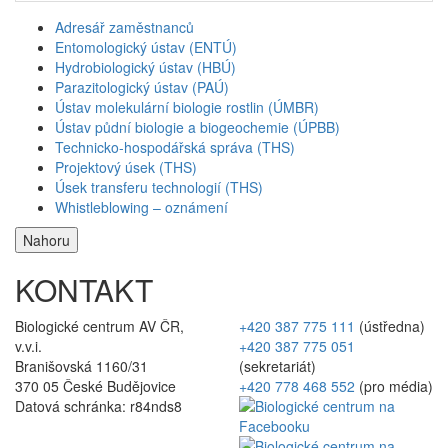
Adresář zaměstnanců
Entomologický ústav (ENTÚ)
Hydrobiologický ústav (HBÚ)
Parazitologický ústav (PAÚ)
Ústav molekulární biologie rostlin (ÚMBR)
Ústav půdní biologie a biogeochemie (ÚPBB)
Technicko-hospodářská správa (THS)
Projektový úsek (THS)
Úsek transferu technologií (THS)
Whistleblowing – oznámení
Nahoru
KONTAKT
Biologické centrum AV ČR,
+420 387 775 111
(ústředna)
v.v.i.
+420 387 775 051
Branišovská 1160/31
(sekretariát)
370 05 České Budějovice
+420 778 468 552
(pro média)
Datová schránka: r84nds8