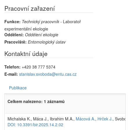
Pracovní zařazení
Funkce:
Technický pracovník
- Laboratoř
experimentální ekologie
Oddělení:
Oddělení ekologie
Pracoviště:
Entomologický ústav
Kontaktní údaje
Telefon:
+420 38 777 5374
E-mail:
stanislav.svoboda@entu.cas.cz
Publikace
Celkem nalezeno: 1 záznamů
Michalska K., Máca J., Ibrahim M.A.,
Mácová A.
,
Hrček J.
, Svoboda
DOI: 10.3391/bir.2025.14.2.02