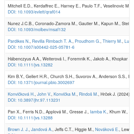
Mitchell E.D., Kerdaffrec E., Harney E., Paulo T.F., Veselinovic M.
DOI: 10.1093/evlett/qraf014
Nunez J.C.B., Coronado-Zamora M., Gautier M., Kapun M., Steindl S.
DOI: 10.1093/molbev/msaf132
Pardikes N.
,
Revilla Rimbach T. A.
,
Proudhom G.
,
Thierry M.
,
Lue 
DOI: 10.1007/s00442-025-05781-6
Hábenczyus A.A., Weiterová I., Foremnik K., Jakob A., Khopkar S.
DOI: 10.1111/jvs.13282
Kim B.Y., Gellert H.R., Church S.H., Suvorov A., Anderson S.S., Ba
DOI: 10.1371/journal.pbio.3002697
Konvičková H.
,
John V.
,
Konvička M.
,
Rindoš M.
, Hrček J. (2024) 
DOI: 10.3897/jhr.97.113231
Pan X., Ferris N.D., Applová M., Gresse J.,
Iamba K.
, Khum W., Šv
DOI: 10.1111/jvs.13288
Brown J. J.
,
Jandová A.
, Jeffs C.T., Higgie M.,
Nováková E.
, Lewis