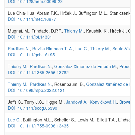
DOI: 10.1128/aem.00099-23
Lue Chia-Hua, Abram P.K., Hrček J., Buffington M.L., Staniczenko 
DOI: 10.1111/mec.16677
Mugnai, M., Trindade, D.P.F.,
Thierry M.
, Kaushik, K., Hrček J., G
DOI: 10.1111/jbi.14331
Pardikes N.
,
Revilla Rimbach T. A.
,
Lue C.
,
Thierry M.
,
Souto-Vilar
DOI: 10.1111/gcb.16195
Thierry M.
,
Pardikes N.
,
González Ximénez de Embún M.
,
Proudh
DOI: 10.1111/1365-2656.13782
Thierry M.
,
Pardikes N.
, Rosenbaum, B.,
González Ximénez de E
DOI: 10.1098/rspb.2022.0121
Jeffs C., Terry J.C., Higgie M.,
Jandová A.
,
Konvičková H.
,
Brown J.
DOI: 10.1111/ecog.05390
Lue C.
, Buffington M.L., Scheffer S., Lewis M., Elliott T.A., Lindsey A
DOI: 10.1111/1755-0998.13435