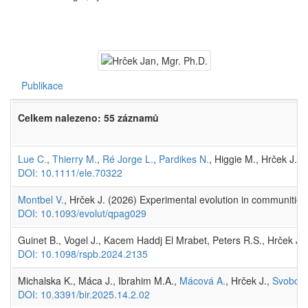
Publikace
Celkem nalezeno: 55 záznamů
Lue C.
,
Thierry M.
,
Ré Jorge L.
,
Pardikes N.
, Higgie M., Hrček J.
DOI: 10.1111/ele.70322
Montbel V.
, Hrček J. (2026) Experimental evolution in communities
DOI: 10.1093/evolut/qpag029
Guinet B., Vogel J., Kacem Haddj El Mrabet, Peters R.S., Hrček J., B
DOI: 10.1098/rspb.2024.2135
Michalska K., Máca J., Ibrahim M.A.,
Mácová A.
, Hrček J.,
Svoboda
DOI: 10.3391/bir.2025.14.2.02