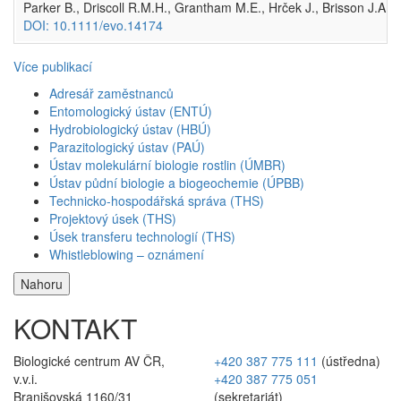
Parker B., Driscoll R.M.H., Grantham M.E., Hrček J., Brisson J.A. 
DOI: 10.1111/evo.14174
Více publikací
Adresář zaměstnanců
Entomologický ústav (ENTÚ)
Hydrobiologický ústav (HBÚ)
Parazitologický ústav (PAÚ)
Ústav molekulární biologie rostlin (ÚMBR)
Ústav půdní biologie a biogeochemie (ÚPBB)
Technicko-hospodářská správa (THS)
Projektový úsek (THS)
Úsek transferu technologií (THS)
Whistleblowing – oznámení
Nahoru
KONTAKT
Biologické centrum AV ČR,
+420 387 775 111
(ústředna)
v.v.i.
+420 387 775 051
Branišovská 1160/31
(sekretariát)