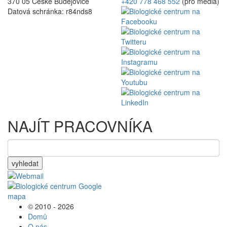
370 05 České Budějovice
+420 778 468 552
(pro média)
Datová schránka: r84nds8
NAJÍT PRACOVNÍKA
vyhledat
© 2010 - 2026
Domů
O nás