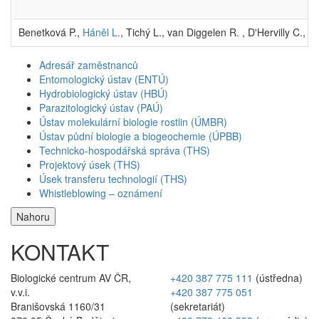
Benetková P.,
Háněl L.
, Tichý L., van Diggelen R. , D'Hervilly C.,
Fr
Adresář zaměstnanců
Entomologický ústav (ENTÚ)
Hydrobiologický ústav (HBÚ)
Parazitologický ústav (PAÚ)
Ústav molekulární biologie rostlin (ÚMBR)
Ústav půdní biologie a biogeochemie (ÚPBB)
Technicko-hospodářská správa (THS)
Projektový úsek (THS)
Úsek transferu technologií (THS)
Whistleblowing – oznámení
Nahoru
KONTAKT
Biologické centrum AV ČR,
+420 387 775 111
(ústředna)
v.v.i.
+420 387 775 051
Branišovská 1160/31
(sekretariát)