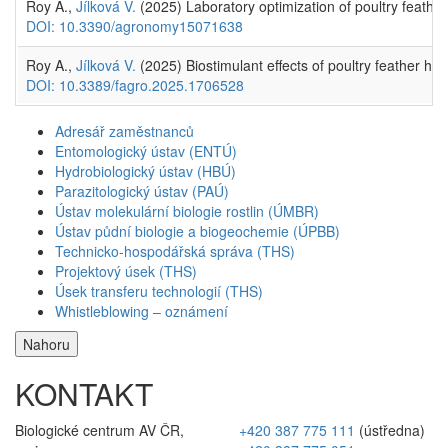
Roy A.,
Jílková V.
(2025) Laboratory optimization of poultry feather h
DOI: 10.3390/agronomy15071638
Roy A.,
Jílková V.
(2025) Biostimulant effects of poultry feather hyd
DOI: 10.3389/fagro.2025.1706528
Adresář zaměstnanců
Entomologický ústav (ENTÚ)
Hydrobiologický ústav (HBÚ)
Parazitologický ústav (PAÚ)
Ústav molekulární biologie rostlin (ÚMBR)
Ústav půdní biologie a biogeochemie (ÚPBB)
Technicko-hospodářská správa (THS)
Projektový úsek (THS)
Úsek transferu technologií (THS)
Whistleblowing – oznámení
Nahoru
KONTAKT
Biologické centrum AV ČR,
+420 387 775 111
(ústředna)