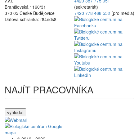
v.v.i.
+420 387 775 051
Branišovská 1160/31
(sekretariát)
370 05 České Budějovice
+420 778 468 552
(pro média)
Datová schránka: r84nds8
NAJÍT PRACOVNÍKA
vyhledat
© 2010 - 2026