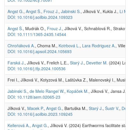
Angst G.
,
Angst Š.
,
Frouz J.
,
Jabinski S.
, Jílková V., Kukla J.,
Li M.
DOI: 10.1016/j.soilbio.2024.109323
Angst Š.
, Mudrák O.,
Frouz J.
, Jílková V., Schnablová R., Straková
DOI: 10.1111/1365-2435.14544
Chroňáková A.
, Choma M.,
Kotrbová L.
,
Lara Rodriguez A.
, Villen
DOI: 10.1016/j.apsoil.2024.105693
Farská J.
, Jílková V., Frelich L.E.,
Starý J.
,
Devetter M.
(2024) Long-
DOI: 10.1016/j.tfp.2024.100536
Frei I., Jílková V., Kotyzová M., Laštůvka Z., Malenovský I., Musil Z
Jabinski S.
,
de Melo Rangel W.
,
Kopáček M.
, Jílková V., Jansa J.,
DOI: 10.1128/aem.02065-23
Jílková V.,
Macek P.
,
Angst G.
, Bartuška M.,
Starý J.
,
Šustr V.
,
Deve
DOI: 10.1016/j.soilbio.2023.109245
Kellerová A.
,
Angst G.
, Jílková V. (2024) Earthworms facilitate sta