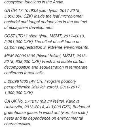
ecosystem functions in the Arctic.
GA ČR 17-10493S (člen týmu, 2017-2019,
5,850,000 CZK) Inside the leaf microbiome:
bacterial and fungal endophytes in the context
of ecosystem development.
COST LTC17 (člen týmu, MŠMT, 2017–2019,
2,291,000 CZK) The effect of soil fauna on
carbon sequestration in extreme environments.
MSM 200961606 (hlavní řešitel, MŠMT, 2016-
2018, 838,000 CZK) Fresh and stable carbon
decomposition and sequestration in temperate
coniferous forest soils.
L 200961602 (AV ČR, Program podpory
perspektivních lidských zdrojů, 2016-2017,
1,000,000 CZK)
GA UK No. 574213 (hlavní řešitel, Karlova
Univerzita, 2013-2014, 413,000 CZK) Budget of
greenhouse gases in wood ant (
Formica
s.str.)
nests and its dependence on environmental
characteristics.