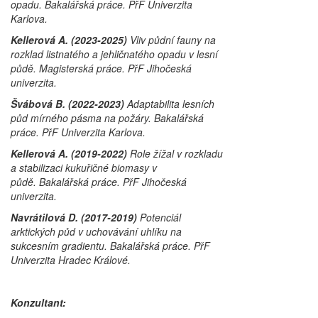
opadu. Bakalářská práce. PřF Univerzita
Karlova.
Kellerová A. (2023-2025)
Vliv půdní fauny na
rozklad listnatého a jehličnatého opadu v lesní
půdě. Magisterská práce. PřF Jihočeská
univerzita.
Švábová B.
(2022-2023)
Adaptabilita lesních
půd mírného pásma na požáry. Bakalářská
práce. PřF Univerzita Karlova.
Kellerová A. (2019-2022)
Role žížal v rozkladu
a stabilizaci kukuřičné biomasy v
půdě. Bakalářská práce. PřF Jihočeská
univerzita.
Navrátilová D. (2017-2019)
Potenciál
arktických půd v uchovávání uhlíku na
sukcesním gradientu. Bakalářská práce. PřF
Univerzita Hradec Králové.
Konzultant: