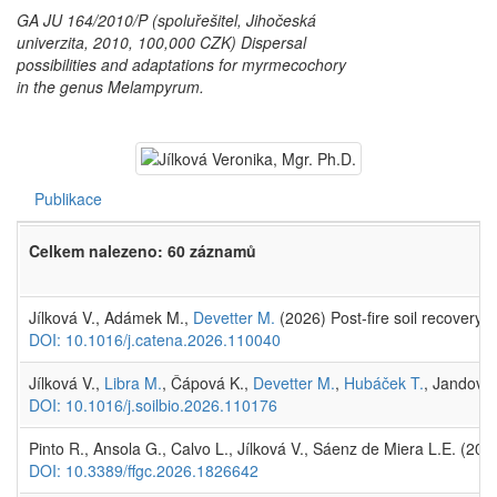
GA JU 164/2010/P (spoluřešitel, Jihočeská
univerzita, 2010, 100,000 CZK) Dispersal
possibilities and adaptations for myrmecochory
in the genus
Melampyrum
.
Publikace
Celkem nalezeno: 60 záznamů
Jílková V., Adámek M.,
Devetter M.
(2026) Post-fire soil recovery 
DOI: 10.1016/j.catena.2026.110040
Jílková V.,
Libra M.
, Čápová K.,
Devetter M.
,
Hubáček T.
, Jandová 
DOI: 10.1016/j.soilbio.2026.110176
Pinto R., Ansola G., Calvo L., Jílková V., Sáenz de Miera L.E. (202
DOI: 10.3389/ffgc.2026.1826642