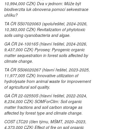
10,994,000 CZK) Dva v jednom: Může být
biodiverzita luk obnovena pomocí sekvestrace
uhlíku?
TA ČR SS07020063 (spoluřešitel, 2024-2026,
10,383,000 CZK) Revitalization of phytotoxic
soils using cyanobacteria and algae.
GA ČR 24-10016S (hlavní řešitel, 2024-2026,
9,437,000 CZK) Pyroseq: Pyrogenic organic
matter sequestration in forest soils affected by
climate change.
TA ČR SS06020267 (hlavní řešitel, 2023-2025,
11,977,005 CZK) Innovative utilization of
hydrolysate from animal waste for improvement
of agricultural soil quality.
GA ČR 22-02550S (hlavní řešitel, 2022-2024,
8,234,000 CZK) SOMForClim: Soil organic
matter fractions and soil carbon storage as
affected by forest type and climate change.
COST LTC20 (člen týmu, MŠMT, 2020–2023,
4,373,000 CZK) Effect of fire on soil organic