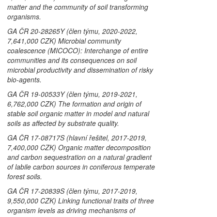
matter and the community of soil transforming
organisms.
GA ČR 20-28265Y (člen týmu, 2020-2022,
7,641,000 CZK) Microbial community
coalescence (MICOCO): Interchange of entire
communities and its consequences on soil
microbial productivity and dissemination of risky
bio-agents.
GA ČR 19-00533Y (člen týmu, 2019-2021,
6,762,000 CZK) The formation and origin of
stable soil organic matter in model and natural
soils as affected by substrate quality.
GA ČR 17-08717S (hlavní řešitel, 2017-2019,
7,400,000 CZK) Organic matter decomposition
and carbon sequestration on a natural gradient
of labile carbon sources in coniferous temperate
forest soils.
GA ČR 17-20839S (člen týmu, 2017-2019,
9,550,000 CZK) Linking functional traits of three
organism levels as driving mechanisms of