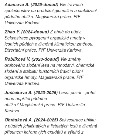
Adamová A. (2025-dosud)
Vliv travních
společenstev na produkci glomalinu a stabilizaci
půdního uhlíku. Magisterská práce. PřF
Univerzita Karlova.
Zhao Y. (2024-dosud)
Z ohně do půdy:
Sekvestrace pyrogenní organické hmoty v
lesních půdách ovlivněná klimatickou změnou.
Dizertační práce. PřF Univerzita Karlova.
Roblíková V. (2023-dosud)
Vliv změny
druhového složení lesa na množství, chemické
složení a stabilitu hustotních frakcí půdní
organické hmoty. Magisterská práce. PřF
Univerzita Karlova.
Joščáková A. (2023-2026)
Lesní požár - přítel
nebo nepřítel půdního
uhlíku? Magisterská práce. PřF Univerzita
Karlova.
Ohrádková A. (2024-2025)
Sekvestrace uhlíku
v půdách jehličnatých a listnatých lesů ovlivněná
přísunem kořenových exudátů a výluhů z