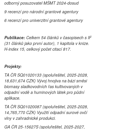
odborný posuzovatel MŠMT 2024-dosud
9 recenzí pro národní grantové agentury
6 recenzí pro univerzitní grantové agentury
Publikace:
Celkem 54 článků v časopisech s IF
(31 článků jako první autor), 1 kapitola v knize.
H-index 15, celkový počet citací 817.
Projekty:
TA ČR SQ01020133 (spoluřešitel, 2025-2028,
18,631,674 CZK) Vývoj hnojiva na bázi směsi
biomasy sladkovodních řas kultivovaných v
odpadní vodě a huminových látek pro půdní
aplikace.
TA ČR SQ01020087 (spoluřešitel, 2025-2028,
14,765,770 CZK) Využití odpadní surové ovčí
vlny v zahradnické produkci.
GA ČR 25-15627S (spoluřešitel, 2025-2027,