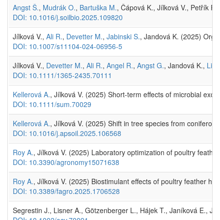
Angst Š.
,
Mudrák O.
,
Bartuška M.
, Čápová K., Jílková V., Petřík P.,
DOI: 10.1016/j.soilbio.2025.109820
Jílková V.,
Ali R.
,
Devetter M.
,
Jabinski S.
, Jandová K. (2025) Organic
DOI: 10.1007/s11104-024-06956-5
Jílková V.,
Devetter M.
,
Ali R.
,
Angel R.
,
Angst G.
, Jandová K.,
Libr
DOI: 10.1111/1365-2435.70111
Kellerová A.
, Jílková V. (2025) Short-term effects of microbial exo
DOI: 10.1111/sum.70029
Kellerová A.
, Jílková V. (2025) Shift in tree species from coniferou
DOI: 10.1016/j.apsoil.2025.106568
Roy A.
, Jílková V. (2025) Laboratory optimization of poultry feather 
DOI: 10.3390/agronomy15071638
Roy A.
, Jílková V. (2025) Biostimulant effects of poultry feather hy
DOI: 10.3389/fagro.2025.1706528
Segrestin J., Lisner A., Götzenberger L., Hájek T., Janíková E., J
DOI: 10.1002/ecy.70091