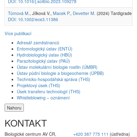
DOI: 10.1016/j.soilbio.2023.109278
Tůmová M.
, Jílková V.,
Macek P.
,
Devetter M.
(2024) Tardigrade dist
DOI: 10.1002/ece3.11386
Více publikací
Adresář zaměstnanců
Entomologický ústav (ENTÚ)
Hydrobiologický ústav (HBÚ)
Parazitologický ústav (PAÚ)
Ústav molekulární biologie rostlin (ÚMBR)
Ústav půdní biologie a biogeochemie (ÚPBB)
Technicko-hospodářská správa (THS)
Projektový úsek (THS)
Úsek transferu technologií (THS)
Whistleblowing – oznámení
Nahoru
KONTAKT
Biologické centrum AV ČR,
+420 387 775 111
(ústředna)