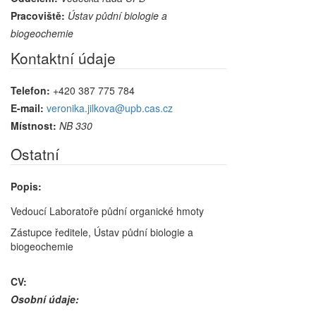
Pracoviště:
Ústav půdní biologie a
biogeochemie
Kontaktní údaje
Telefon:
+420 387 775 784
E-mail:
veronika.jilkova@upb.cas.cz
Místnost:
NB 330
Ostatní
Popis:
Vedoucí Laboratoře půdní organické hmoty
Zástupce ředitele, Ústav půdní biologie a
biogeochemie
CV:
Osobn
í údaje
: