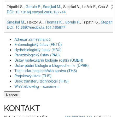
Tripathi S.,
Gorule P.
,
Šmejkal M.
, Stejskal V., Ložek F., Cau A. (2
DOI: 10.1016/j.envpol.2026.127744
Šmejkal M.
, Rektor A.,
Thomas K.
,
Gorule P.
, Tripathi S.,
Stepanys
DOI: 10.3897/neobiota.101.165877
Adresář zaměstnanců
Entomologický ústav (ENTÚ)
Hydrobiologický ústav (HBÚ)
Parazitologický ústav (PAÚ)
Ústav molekulární biologie rostlin (ÚMBR)
Ústav půdní biologie a biogeochemie (ÚPBB)
Technicko-hospodářská správa (THS)
Projektový úsek (THS)
Úsek transferu technologií (THS)
Whistleblowing – oznámení
Nahoru
KONTAKT