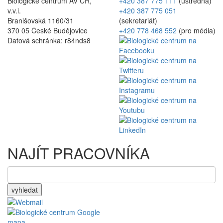
Biologické centrum AV ČR,
+420 387 775 111
(ústředna)
v.v.i.
+420 387 775 051
Branišovská 1160/31
(sekretariát)
370 05 České Budějovice
+420 778 468 552
(pro média)
Datová schránka: r84nds8
NAJÍT PRACOVNÍKA
vyhledat