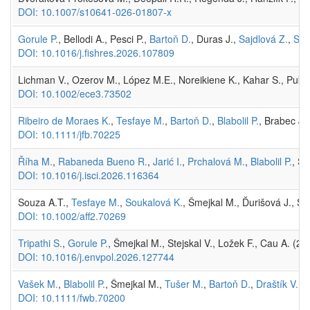
DOI: 10.1007/s10641-026-01807-x
Gorule P.
, Bellodi A., Pesci P.,
Bartoň D.
, Duras J.,
Sajdlová Z.
,
Sou
DOI: 10.1016/j.fishres.2026.107809
Lichman V., Ozerov M., López M.E., Noreikiene K., Kahar S., Pukk L.
DOI: 10.1002/ece3.73502
Ribeiro de Moraes K.
,
Tesfaye M.
,
Bartoň D.
,
Blabolil P.
, Brabec J.
DOI: 10.1111/jfb.70225
Říha M.
,
Rabaneda Bueno R.
,
Jarić I.
,
Prchalová M.
,
Blabolil P.
, Š
DOI: 10.1016/j.isci.2026.116364
Souza A.T.,
Tesfaye M.
,
Soukalová K.
, Šmejkal M., Ďurišová J., Sv
DOI: 10.1002/aff2.70269
Tripathi S.
,
Gorule P.
, Šmejkal M., Stejskal V., Ložek F., Cau A. (2
DOI: 10.1016/j.envpol.2026.127744
Vašek M.
,
Blabolil P.
, Šmejkal M.,
Tušer M.
,
Bartoň D.
,
Draštík V.
,
K
DOI: 10.1111/fwb.70200