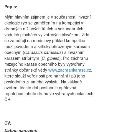
Popis:
Mým hlavním zájmem je v současnosti invazní
ekologie ryb se zaměřením na kompetici v
drobných nížinných tůních a sekundárních
vodních plochách vytvořených člověkem. Zde
se zaměřuji na modelový příklad kompetice
mezi původním a kriticky ohroženým karasem
obecným (
Carassius carassius
) a invazním
karasem stříbřitým (
C. gibelio
). Pro záchranu
mizejícího karase obecného byly vytvořeny
stránky občanské vědy
www.zachrankarase.cz
,
které slouží veřejnosti pro nahrání tipů jeho
posledního známého výskytu. Na základě
ověření těchto dat postupuje opětovná
repatriace tohoto druhu ve vybraných oblastech
ČR.
CV:
Datum narození: