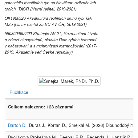
potenciálu rheofilních ryb na člověkem ovlivněných
tocích, TAČR (hlavní řešitel, 2019-2021)
QK1920326 Akvakultura reofilních druhů ryb, GA
MZe (hlavní řešitel za BC AV ČR, 2019-2021)
580300/992200 Strategie AV 21, Rozmanitost života
a zdraví ekosystémů, aktivita Role rybích feromonů
v načasování a synchronizaci rozmnožování (2017-
2019, Akademie věd České republiky)
Publikace
Celkem nalezeno: 123 záznamů
Bartoň D.
, Duras J., Kortan D., Šmejkal M. (2026) Dlouhodobý mon
Dvořáková Prokešová M., Deepali R.R., Regenda J., Hanzlík P., Šmej