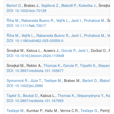
Bartoň D.
, Brabec J.,
Sajdlová Z.
,
Blabolil P.
,
Kubečka J.
, Šmejkal 
DOI: 10.1002/eco.70128
Říha M.
,
Rabaneda Bueno R.
,
Vejřík L.
,
Jarić I.
,
Prchalová M.
, Šme
DOI: 10.1111/fwb.70017
Říha M.
,
Vejřík L.
,
Rabaneda Bueno R.
,
Jarić I.
,
Prchalová M.
,
Vejř
DOI: 10.1186/s40462-025-00559-0
Šmejkal M., Kalous L., Auwerx J.,
Gorule P.
,
Jarić I.
, Dočkal O., F
DOI: 10.1016/j.biocon.2024.110948
Šmejkal M., Rektor A.,
Thomas K.
,
Gorule P.
,
Tripathi S.
,
Stepanys
DOI: 10.3897/neobiota.101.165877
Symonová R.
,
Jůza T.
,
Tesfaye M.
, Brabec M.,
Bartoň D.
,
Blabolil P
DOI: 10.1002/jez.2886
Tapkir S.
,
Boukal D.
, Kalous L.,
Thomas K.
,
Stepanyshyna Y.
,
Kolář
DOI: 10.3897/neobiota.101.167955
Tesfaye M.
, Kumkar P., Hailu M., Verma C.R.,
Tesfaye G.
, Petrtýl