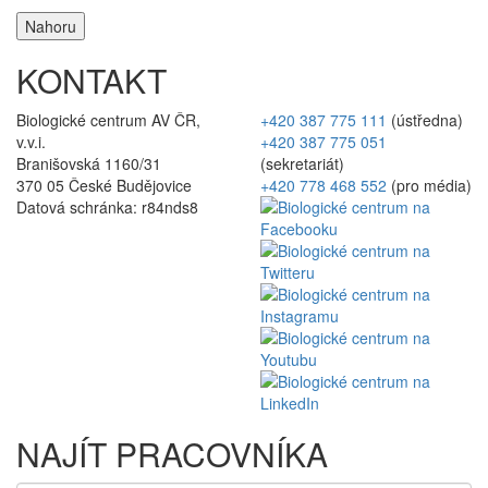
Nahoru
KONTAKT
Biologické centrum AV ČR,
+420 387 775 111
(ústředna)
v.v.i.
+420 387 775 051
Branišovská 1160/31
(sekretariát)
370 05 České Budějovice
+420 778 468 552
(pro média)
Datová schránka: r84nds8
NAJÍT PRACOVNÍKA