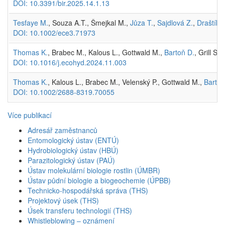
DOI: 10.3391/bir.2025.14.1.13
Tesfaye M.
, Souza A.T., Šmejkal M.,
Jůza T.
,
Sajdlová Z.
,
Draštík V
DOI: 10.1002/ece3.71973
Thomas K.
, Brabec M., Kalous L., Gottwald M.,
Bartoň D.
, Grill S.
DOI: 10.1016/j.ecohyd.2024.11.003
Thomas K.
, Kalous L., Brabec M., Velenský P., Gottwald M.,
Bartoň
DOI: 10.1002/2688-8319.70055
Více publikací
Adresář zaměstnanců
Entomologický ústav (ENTÚ)
Hydrobiologický ústav (HBÚ)
Parazitologický ústav (PAÚ)
Ústav molekulární biologie rostlin (ÚMBR)
Ústav půdní biologie a biogeochemie (ÚPBB)
Technicko-hospodářská správa (THS)
Projektový úsek (THS)
Úsek transferu technologií (THS)
Whistleblowing – oznámení