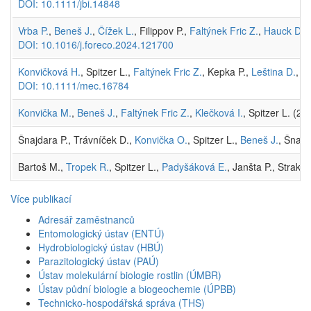
DOI: 10.1111/jbi.14848
Vrba P.
,
Beneš J.
,
Čížek L.
, Filippov P.,
Faltýnek Fric Z.
,
Hauck D.
,
DOI: 10.1016/j.foreco.2024.121700
Konvičková H.
, Spitzer L.,
Faltýnek Fric Z.
, Kepka P.,
Leština D.
, N
DOI: 10.1111/mec.16784
Konvička M.
,
Beneš J.
,
Faltýnek Fric Z.
,
Klečková I.
, Spitzer L. (
Šnajdara P., Trávníček D.,
Konvička O.
, Spitzer L.,
Beneš J.
, Šnajd
Bartoš M.,
Tropek R.
, Spitzer L.,
Padyšáková E.
, Janšta P., Strak
Více publikací
Adresář zaměstnanců
Entomologický ústav (ENTÚ)
Hydrobiologický ústav (HBÚ)
Parazitologický ústav (PAÚ)
Ústav molekulární biologie rostlin (ÚMBR)
Ústav půdní biologie a biogeochemie (ÚPBB)
Technicko-hospodářská správa (THS)