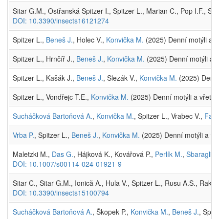
Sitar G.M., Ostřanská Spitzer I., Spitzer L., Marian C., Pop I.F., 
DOI: 10.3390/insects16121274
Spitzer L.,
Beneš J.
, Holec V.,
Konvička M.
(2025) Denní motýli a v
Spitzer L., Hrnčíř J.,
Beneš J.
,
Konvička M.
(2025) Denní motýli a v
Spitzer L., Kašák J.,
Beneš J.
, Slezák V.,
Konvička M.
(2025) Denní 
Spitzer L., Vondřejc T.E.,
Konvička M.
(2025) Denní motýli a vřeten
Sucháčková Bartoňová A.
,
Konvička M.
, Spitzer L., Vrabec V.,
Falt
Vrba P.
, Spitzer L.,
Beneš J.
,
Konvička M.
(2025) Denní motýli a vře
Maletzki M.,
Das G.
, Hájková K., Kovářová P.,
Perlík M.
,
Sbaraglia 
DOI: 10.1007/s00114-024-01921-9
Sitar C., Sitar G.M., Ionică A., Hula V., Spitzer L., Rusu A.S., R
DOI: 10.3390/insects15100794
Sucháčková Bartoňová A.
, Škopek P.,
Konvička M.
,
Beneš J.
, Spitz