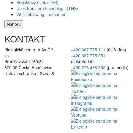
Projektový úsek (THS)
Úsek transferu technologií (THS)
Whistleblowing – oznámení
Nahoru
KONTAKT
Biologické centrum AV ČR,
+420 387 775 111
(ústředna)
v.v.i.
+420 387 775 051
Branišovská 1160/31
(sekretariát)
370 05 České Budějovice
+420 778 468 552
(pro média)
Datová schránka: r84nds8