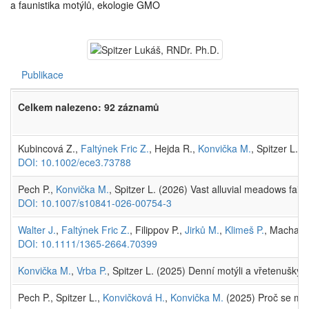
a faunistika motýlů, ekologie GMO
Publikace
Celkem nalezeno: 92 záznamů
Kubincová Z.,
Faltýnek Fric Z.
, Hejda R.,
Konvička M.
, Spitzer L.,
S
DOI: 10.1002/ece3.73788
Pech P.,
Konvička M.
, Spitzer L. (2026) Vast alluvial meadows fail 
DOI: 10.1007/s10841-026-00754-3
Walter J.
,
Faltýnek Fric Z.
, Filippov P.,
Jirků M.
,
Klimeš P.
, Machač 
DOI: 10.1111/1365-2664.70399
Konvička M.
,
Vrba P.
, Spitzer L. (2025) Denní motýli a vřetenušky
Pech P., Spitzer L.,
Konvičková H.
,
Konvička M.
(2025) Proč se mo