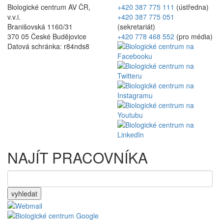
Biologické centrum AV ČR,
+420 387 775 111
(ústředna)
v.v.i.
+420 387 775 051
Branišovská 1160/31
(sekretariát)
370 05 České Budějovice
+420 778 468 552
(pro média)
Datová schránka: r84nds8
NAJÍT PRACOVNÍKA
vyhledat