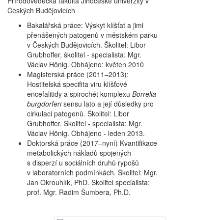
Přírodovědecká fakulta Jihočeské univerzity v
Českých Budějovicích
Bakalářská práce: Výskyt klíšťat a jimi
přenášených patogenů v městském parku
v Českých Budějovicích. Školitel: Libor
Grubhoffer, školitel - specialista: Mgr.
Václav Hönig. Obhájeno: květen 2010
Magisterská práce (2011–2013):
Hostitelská specifita viru klíšťové
encefalitidy a spirochét komplexu
Borrelia
burgdorferi
sensu lato a její důsledky pro
cirkulaci patogenů. Školitel: Libor
Grubhoffer. Školitel - specialista: Mgr.
Václav Hönig. Obhájeno - leden 2013.
Doktorská práce (2017–nyní) Kvantifikace
metabolických nákladů spojených
s disperzí u sociálních druhů rypošů
v laboratorních podmínkách. Školitel:
Mgr.
Jan Okrouhlík, PhD. Školitel specialista:
prof. Mgr. Radim Šumbera, Ph.D.