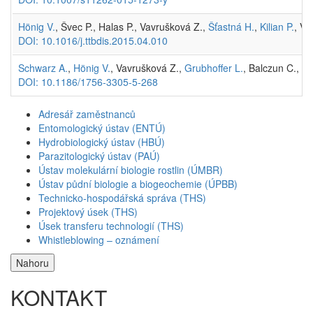
Hönig V.
, Švec P., Halas P., Vavrušková Z.,
Šťastná H.
,
Kilian P.
, Vr
DOI: 10.1016/j.ttbdis.2015.04.010
Schwarz A.
,
Hönig V.
, Vavrušková Z.,
Grubhoffer L.
, Balczun C., A
DOI: 10.1186/1756-3305-5-268
Adresář zaměstnanců
Entomologický ústav (ENTÚ)
Hydrobiologický ústav (HBÚ)
Parazitologický ústav (PAÚ)
Ústav molekulární biologie rostlin (ÚMBR)
Ústav půdní biologie a biogeochemie (ÚPBB)
Technicko-hospodářská správa (THS)
Projektový úsek (THS)
Úsek transferu technologií (THS)
Whistleblowing – oznámení
Nahoru
KONTAKT