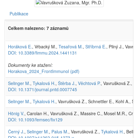
Publikace
Celkem nalezeno: 7 záznamů
Horáková E.
, Vrbacký M.,
Tesařová M.
,
Stříbrná E.
, Pilný J., Vavr
DOI: 10.3389/fimmu.2024.1441131
Dokumenty ke stažení:
Horakova_2024_FrontImmunol
(pdf)
Selinger M.
,
Tykalová H.
,
Štěrba J.
,
Věchtová P.
, Vavrušková Z.,
Li
DOI: 10.1371/journal.pntd.0007745
Selinger M.
,
Tykalová H.
, Vavrušková Z., Schnettler E., Kohl A., Št
Hönig V.
, Carolan H., Vavrušková Z., Massire C., Mosel M.R., Cro
DOI: 10.1093/femsec/fix129
Černý J.
,
Selinger M.
,
Palus M.
, Vavrušková Z.,
Tykalová H.
, Bell-
DOI: 10.1007/s11262-015-1273-y