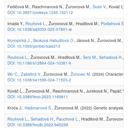
Fedičová M., Raschmanová N., Žurovcová M.,
Šustr V.
, Kováč Ľ. 
DOI: 10.3897/zookeys.1245.152112
Imada Y.,
Rouhová L.
, Žurovcová M., Hradilová M.,
Podlahová Š.
,
DOI: 10.1038/s42003-025-07801-w
Konopická J.
,
Skoková Habuštová O.
, Jánová N., Žurovcová M., Do
DOI: 10.1093/jambio/lxae213
Rouhová L.
, Žurovcová M., Hradilová M.,
Šerý M.
,
Sehadová H.
,
Ž
DOI: 10.1186/s12864-024-10381-4
Wu C.
,
Zabelina V.
, Žurovcová M.,
Žurovec M.
(2024) Characteriza
DOI: 10.1038/s41598-024-71503-2
Kováč Ĺ., Žurovcová M., Raschmanová N., Jureková N., Papáč V., 
DOI: 10.3389/fevo.2023.1169911
Kroča J.,
Hajšmanová Š.
, Žurovcová M. (2022) Genetic analysis of
Rouhová L.
,
Sehadová H.
,
Pauchová L.
, Hradilová M., Žurovcová 
DOI: 10.3389/fmolb.2022.945239