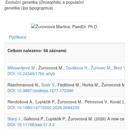
Evoluční genetika (
Drosophila
) a populační
genetika (
Ips typographus
)
Publikace
Celkem nalezeno: 58 záznamů
Milosavljević M.
, Žurovcová M.,
Toušková H.
,
Žurovec M.
,
Brož V.
,
DOI: 10.24349/17bh-a0yb
Raschmanová N.,
Šustr V.
, Fedičová M., Hurka M., Žurovcová M., 
DOI: 10.3897/zookeys.1277.172390
Rendošová A., Ľuptáčik P., Žurovcová M., Petrovová V., Kováč Ľ. (202
DOI: 10.1080/14772000.2026.2684339
Starý J.
, Galicová P., Ľuptáčik P., Žurovcová M. (2026) A new cave
DOI: 10.11158/saa.31.3.2