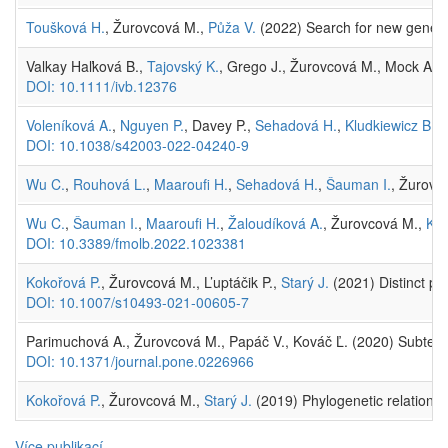
Toušková H.
, Žurovcová M.,
Půža V.
(2022) Search for new geneti
Valkay Haľková B.,
Tajovský K.
, Grego J., Žurovcová M., Mock A. (
DOI: 10.1111/ivb.12376
Voleníková A.
,
Nguyen P.
, Davey P.,
Sehadová H.
,
Kludkiewicz B.
, 
DOI: 10.1038/s42003-022-04240-9
Wu C.
,
Rouhová L.
,
Maaroufi H.
,
Sehadová H.
,
Šauman I.
, Žurovc
Wu C.
,
Šauman I.
,
Maaroufi H.
,
Žaloudíková A.
, Žurovcová M.,
Klu
DOI: 10.3389/fmolb.2022.1023381
Kokořová P.
, Žurovcová M., L’uptáčik P.,
Starý J.
(2021) Distinct ph
DOI: 10.1007/s10493-021-00605-7
Parimuchová A., Žurovcová M., Papáč V., Kováč Ľ. (2020) Subterr
DOI: 10.1371/journal.pone.0226966
Kokořová P.
, Žurovcová M.,
Starý J.
(2019) Phylogenetic relationsh
Více publikací