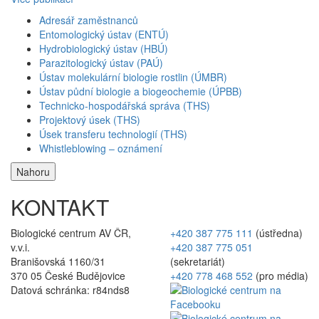
Adresář zaměstnanců
Entomologický ústav (ENTÚ)
Hydrobiologický ústav (HBÚ)
Parazitologický ústav (PAÚ)
Ústav molekulární biologie rostlin (ÚMBR)
Ústav půdní biologie a biogeochemie (ÚPBB)
Technicko-hospodářská správa (THS)
Projektový úsek (THS)
Úsek transferu technologií (THS)
Whistleblowing – oznámení
Nahoru
KONTAKT
Biologické centrum AV ČR,
+420 387 775 111
(ústředna)
v.v.i.
+420 387 775 051
Branišovská 1160/31
(sekretariát)
370 05 České Budějovice
+420 778 468 552
(pro média)
Datová schránka: r84nds8