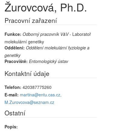
Žurovcová, Ph.D.
Pracovní zařazení
Funkce:
Odborný pracovník V&V
- Laboratoř
molekulární genetiky
Oddělení:
Oddělení molekulární fyziologie a
genetiky
Pracoviště:
Entomologický ústav
Kontaktní údaje
Telefon:
420387775260
E-mail:
martina@entu.cas.cz,
M.Zurovcova@seznam.cz
Ostatní
Popis: