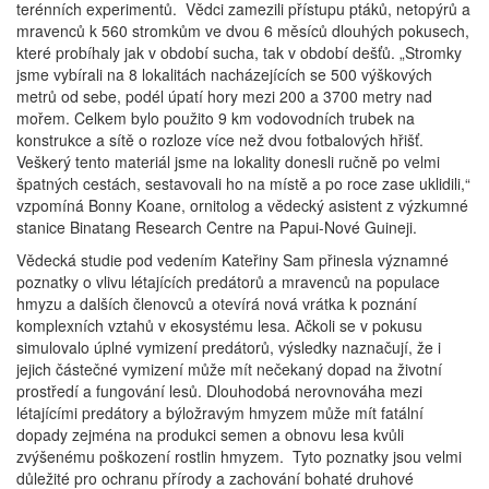
terénních experimentů. Vědci zamezili přístupu ptáků, netopýrů a
mravenců k 560 stromkům ve dvou 6 měsíců dlouhých pokusech,
které probíhaly jak v období sucha, tak v období dešťů. „Stromky
jsme vybírali na 8 lokalitách nacházejících se 500 výškových
metrů od sebe, podél úpatí hory mezi 200 a 3700 metry nad
mořem. Celkem bylo použito 9 km vodovodních trubek na
konstrukce a sítě o rozloze více než dvou fotbalových hřišť.
Veškerý tento materiál jsme na lokality donesli ručně po velmi
špatných cestách, sestavovali ho na místě a po roce zase uklidili,“
vzpomíná Bonny Koane, ornitolog a vědecký asistent z výzkumné
stanice Binatang Research Centre na Papui-Nové Guineji.
Vědecká studie pod vedením Kateřiny Sam přinesla významné
poznatky o vlivu létajících predátorů a mravenců na populace
hmyzu a dalších členovců a otevírá nová vrátka k poznání
komplexních vztahů v ekosystému lesa. Ačkoli se v pokusu
simulovalo úplné vymizení predátorů, výsledky naznačují, že i
jejich částečné vymizení může mít nečekaný dopad na životní
prostředí a fungování lesů. Dlouhodobá nerovnováha mezi
létajícími predátory a býložravým hmyzem může mít fatální
dopady zejména na produkci semen a obnovu lesa kvůli
zvýšenému poškození rostlin hmyzem. Tyto poznatky jsou velmi
důležité pro ochranu přírody a zachování bohaté druhové