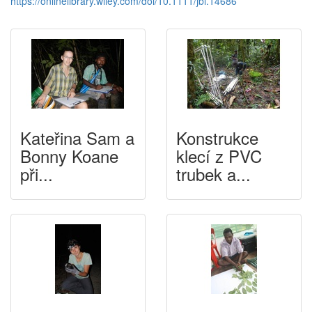
https://onlinelibrary.wiley.com/doi/10.1111/jbi.14686
Kateřina Sam a
Konstrukce
Bonny Koane
klecí z PVC
při...
trubek a...