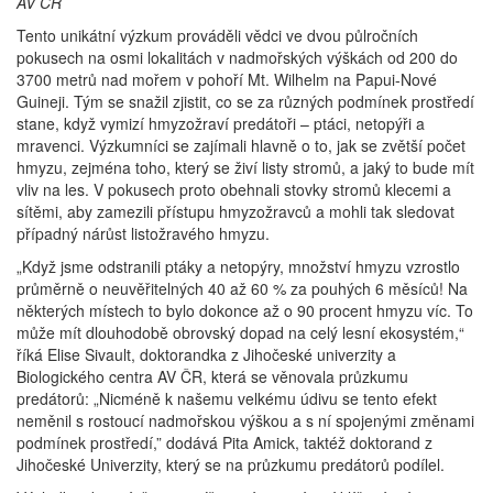
AV ČR
Tento unikátní výzkum prováděli vědci ve dvou půlročních
pokusech na osmi lokalitách v nadmořských výškách od 200 do
3700 metrů nad mořem v pohoří Mt. Wilhelm na Papui-Nové
Guineji. Tým se snažil zjistit, co se za různých podmínek prostředí
stane, když vymizí hmyzožraví predátoři – ptáci, netopýři a
mravenci. Výzkumníci se zajímali hlavně o to, jak se zvětší počet
hmyzu, zejména toho, který se živí listy stromů, a jaký to bude mít
vliv na les. V pokusech proto obehnali stovky stromů klecemi a
sítěmi, aby zamezili přístupu hmyzožravců a mohli tak sledovat
případný nárůst listožravého hmyzu.
„Když jsme odstranili ptáky a netopýry, množství hmyzu vzrostlo
průměrně o neuvěřitelných 40 až 60 % za pouhých 6 měsíců! Na
některých místech to bylo dokonce až o 90 procent hmyzu víc. To
může mít dlouhodobě obrovský dopad na celý lesní ekosystém,“
říká Elise Sivault, doktorandka z Jihočeské univerzity a
Biologického centra AV ČR, která se věnovala průzkumu
predátorů: „Nicméně k našemu velkému údivu se tento efekt
neměnil s rostoucí nadmořskou výškou a s ní spojenými změnami
podmínek prostředí,” dodává Pita Amick, taktéž doktorand z
Jihočeské Univerzity, který se na průzkumu predátorů podílel.