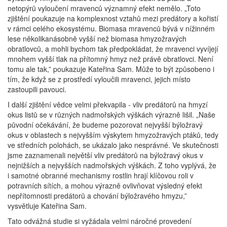
netopýrů vyloučení mravenců významný efekt nemělo. „Toto
zjištění poukazuje na komplexnost vztahů mezi predátory a kořistí
v rámci celého ekosystému. Biomasa mravenců bývá v nížinném
lese několikanásobně vyšší než biomasa hmyzožravých
obratlovců, a mohli bychom tak předpokládat, že mravenci vyvíjejí
mnohem vyšší tlak na přítomný hmyz než právě obratlovci. Není
tomu ale tak,” poukazuje Kateřina Sam. Může to být způsobeno i
tím, že když se z prostředí vyloučili mravenci, jejich místo
zastoupili pavouci.
I další zjištění vědce velmi překvapila - vliv predátorů na hmyzí
okus listů se v různých nadmořských výškách výrazně lišil. „Naše
původní očekávání, že budeme pozorovat nejvyšší býložravý
okus v oblastech s nejvyšším výskytem hmyzožravých ptáků, tedy
ve středních polohách, se ukázalo jako nesprávné. Ve skutečnosti
jsme zaznamenali největší vliv predátorů na býložravý okus v
nejnižších a nejvyšších nadmořských výškách. Z toho vyplývá, že
i samotné obranné mechanismy rostlin hrají klíčovou roli v
potravních sítích, a mohou výrazně ovlivňovat výsledný efekt
nepřítomnosti predátorů a chování býložravého hmyzu,”
vysvětluje Kateřina Sam.
Tato odvážná studie si vyžádala velmi náročné provedení