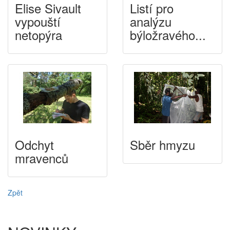
Elise Sivault
Listí pro
vypouští
analýzu
netopýra
býložravého...
Odchyt
Sběr hmyzu
mravenců
Zpět