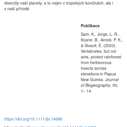
diverzity naší planety, a to nejen v tropických končinách, ale i
v naší přírodě.
Publikace
Sam, K., Jorge, L. R.,
Koane, B., Amick, P. K.,
& Sivault, E. (2023).
Vertebrates, but not
ants, protect rainforest
from herbivorous
insects across
elevations in Papua
New Guinea.
Journal
of Biogeography
, 00,
1– 14.
https://doi.org/10.1111/jbi.14686