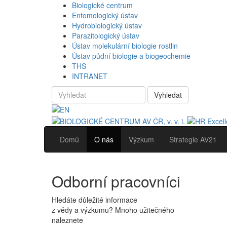
Biologické centrum
Entomologický ústav
Hydrobiologický ústav
Parazitologický ústav
Ústav molekulární biologie rostlin
Ústav půdní biologie a biogeochemie
THS
INTRANET
Vyhledat
Domů
O nás
Výzkum
Strategie AV21
Odborní pracovníci
Hledáte důležité informace
z vědy a výzkumu? Mnoho užitečného
naleznete