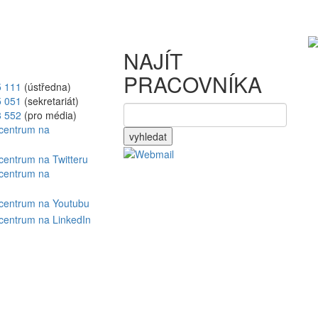
NAJÍT
PRACOVNÍKA
5 111
(ústředna)
5 051
(sekretariát)
8 552
(pro média)
vyhledat