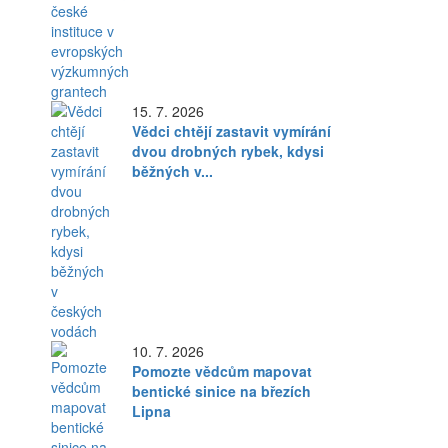
15. 7. 2026
Vědci chtějí zastavit vymírání
dvou drobných rybek, kdysi
běžných v...
10. 7. 2026
Pomozte vědcům mapovat
bentické sinice na březích
Lipna