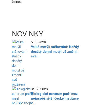
činnost
NOVINKY
5. 8. 2026
Velké motýlí stěhování: Každý
desátý denní motýl už změnil
své...
31. 7. 2026
Biologické centrum patří mezi
nejúspěšnější české instituce
v...