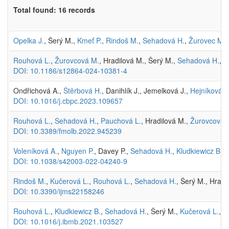
Total found: 16 records
Opelka J.
, Šerý M.,
Kmeť P.
,
Rindoš M.
,
Sehadová H.
,
Žurovec M.
(
Rouhová L.
,
Žurovcová M.
, Hradilová M., Šerý M.,
Sehadová H.
,
Ž
DOI: 10.1186/s12864-024-10381-4
Ondřichová A.,
Štěrbová H.
, Danihlík J., Jemelková J.,
Hejníková 
DOI: 10.1016/j.cbpc.2023.109657
Rouhová L.
,
Sehadová H.
,
Pauchová L.
, Hradilová M.,
Žurovcová 
DOI: 10.3389/fmolb.2022.945239
Voleníková A.
,
Nguyen P.
, Davey P.,
Sehadová H.
,
Kludkiewicz B.
, 
DOI: 10.1038/s42003-022-04240-9
Rindoš M.
,
Kučerová L.
,
Rouhová L.
,
Sehadová H.
, Šerý M., Hradi
DOI: 10.3390/ijms22158246
Rouhová L.
,
Kludkiewicz B.
,
Sehadová H.
, Šerý M.,
Kučerová L.
, K
DOI: 10.1016/j.ibmb.2021.103527