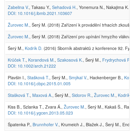
Zabelina V.
, Takasu Y.,
Sehadová H.
, Yonemura N., Nakajima K., S
DOI: 10.1016/j.ibmb.2021.103607
Žurovec M.
, Šerý M. (2018) Zařízení k provádění trhacích zkouš
Žurovec M.
, Šerý M. (2018) Zařízení pro upínání hmyzího vlákna
Šerý M.,
Kodrík D.
(2016) Sborník abstraktů z konference 92. Fyzio
Krůček T.
,
Korandová M.
,
Szakosová K.
, Šerý M.,
Frydrychová R.
(
DOI: 10.1002/arch.21222
Plavšin I.,
Stašková T.
, Šerý M.,
Smýkal V.
, Hackenberger B.,
Kodrí
DOI: 10.1016/j.cbpc.2015.01.005
Stašková T.
,
Maxová A.
, Šerý M.,
Sidorov R.
,
Žurovec M.
,
Kodrík D
Kiss B., Szlanka T., Zvara Á.,
Žurovec M.
, Šerý M., Kakaš Š., Rama
DOI: 10.1016/j.ygcen.2013.05.023
Špatenka P.,
Brunnhofer V.
, Krumeich J., Blažek J., Šerý M., Endr