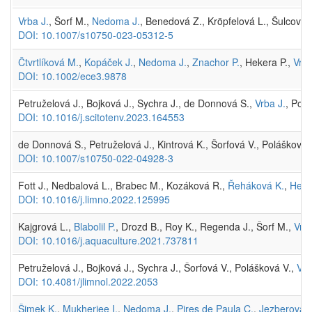
Vrba J.
, Šorf M.,
Nedoma J.
, Benedová Z., Kröpfelová L., Šulcová 
DOI: 10.1007/s10750-023-05312-5
Čtvrtlíková M.
,
Kopáček J.
,
Nedoma J.
,
Znachor P.
, Hekera P.,
Vrba
DOI: 10.1002/ece3.9878
Petruželová J., Bojková J., Sychra J., de Donnová S.,
Vrba J.
, Polá
DOI: 10.1016/j.scitotenv.2023.164553
de Donnová S., Petruželová J., Kintrová K., Šorfová V., Polášková 
DOI: 10.1007/s10750-022-04928-3
Fott J., Nedbalová L., Brabec M., Kozáková R.,
Řeháková K.
,
Hejzl
DOI: 10.1016/j.limno.2022.125995
Kajgrová L.,
Blabolil P.
, Drozd B., Roy K., Regenda J., Šorf M.,
Vrba
DOI: 10.1016/j.aquaculture.2021.737811
Petruželová J., Bojková J., Sychra J., Šorfová V., Polášková V.,
Vrb
DOI: 10.4081/jlimnol.2022.2053
Šimek K.
,
Mukherjee I.
,
Nedoma J.
,
Pires de Paula C.
,
Jezberová J