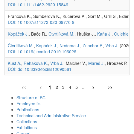
DOI: 10.1111/1462-2920.15846
Francová K., Šumberová K., Kučerová A., Šorf M., Grill S., Exler N
DOI: 10.1007/s11273-020-09770-9
Kopáček J.
, Bače R.,
Čtvrtlíková M.
, Hruška J.,
Kaňa J.
,
Oulehle F.
Čtvrtlíková M.
,
Kopáček J.
,
Nedoma J.
,
Znachor P.
,
Vrba J.
(2020)
DOI: 10.1016/j.ecolind.2019.106026
Kust A.
,
Řeháková K.
,
Vrba J.
, Maicher V.,
Mareš J.
, Hrouzek P.,
Ch
DOI: doi:10.3390/toxins12090561
1
<<
<
2
3
4
5
...
>
>>
Structure of BC
Employee list
Publications
Technical and Administrative Service
Collections
Exhibitions
Career