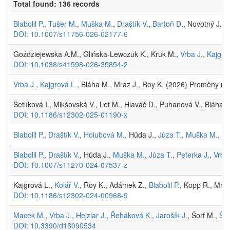
Total found: 136 records
Blabolil P.
,
Tušer M.
,
Muška M.
,
Draštík V.
,
Bartoň D.
, Novotný J., 
DOI: 10.1007/s11756-026-02177-6
Goździejewska A.M., Glińska-Lewczuk K., Kruk M.,
Vrba J.
,
Kajgro
DOI: 10.1038/s41598-026-35854-2
Vrba J.
,
Kajgrová L.
, Bláha M., Mráz J., Roy K. (2026) Proměny ry
Šetlíková I., Mikšovská V., Let M., Hlaváč D., Puhanová V., Bláha 
DOI: 10.1186/s12302-025-01190-x
Blabolil P.
,
Draštík V.
,
Holubová M.
, Hůda J.,
Jůza T.
,
Muška M.
,
Vr
Blabolil P.
,
Draštík V.
, Hůda J.,
Muška M.
,
Jůza T.
,
Peterka J.
,
Vrba 
DOI: 10.1007/s11270-024-07537-z
Kajgrová L.,
Kolář V.
, Roy K., Adámek Z.,
Blabolil P.
, Kopp R., Mráz
DOI: 10.1186/s12302-024-00968-9
Macek M.
,
Vrba J.
,
Hejzlar J.
,
Řeháková K.
,
Jarošík J.
, Šorf M.,
Šim
DOI: 10.3390/d16090534