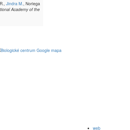
 R.,
Jindra M.
, Noriega
tional Academy of the
web