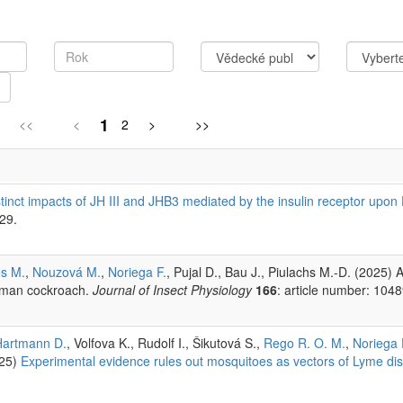
1
<<
<
2
>
>>
tinct impacts of JH III and JHB3 mediated by the insulin receptor upon 
29.
s M.
,
Nouzová M.
,
Noriega F.
, Pujal D., Bau J., Piulachs M.-D. (2025)
erman cockroach.
Journal of Insect Physiology
166
: article number: 1048
Hartmann D.
, Volfova K., Rudolf I., Šikutová S.,
Rego R. O. M.
,
Noriega 
25)
Experimental evidence rules out mosquitoes as vectors of Lyme di