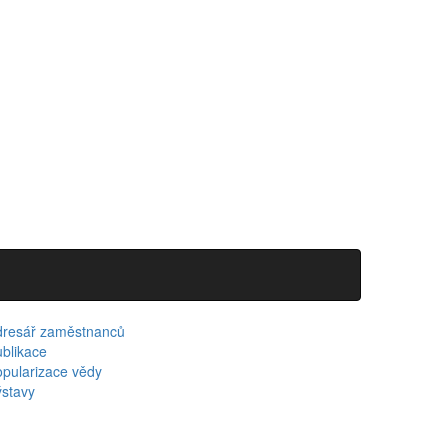
dresář zaměstnanců
blikace
pularizace vědy
stavy