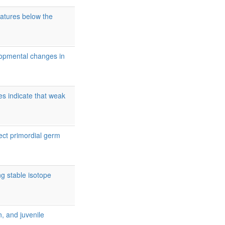
atures below the
opmental changes in
s indicate that weak
ect primordial germ
ng stable isotope
n, and juvenile