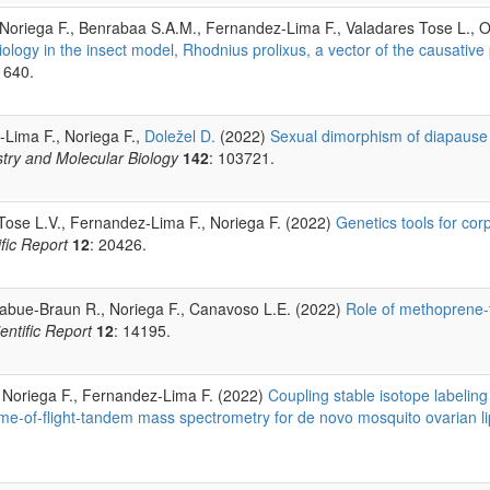
 Noriega F., Benrabaa S.A.M., Fernandez-Lima F., Valadares Tose L., O
ology in the insect model, Rhodnius prolixus, a vector of the causative
1640.
-Lima F., Noriega F.,
Doležel D.
(2022)
Sexual dimorphism of diapause 
stry and Molecular Biology
142
: 103721.
Tose L.V., Fernandez-Lima F., Noriega F. (2022)
Genetics tools for corp
ific Report
12
: 20426.
Ligabue-Braun R., Noriega F., Canavoso L.E. (2022)
Role of methoprene-t
entific Report
12
: 14195.
, Noriega F., Fernandez-Lima F. (2022)
Coupling stable isotope labeling
me-of-flight-tandem mass spectrometry for de novo mosquito ovarian li