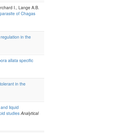
rchard I., Lange A.B.
 parasite of Chagas
regulation in the
ora allata specific
olerant in the
 and liquid
pid studies
Analytical