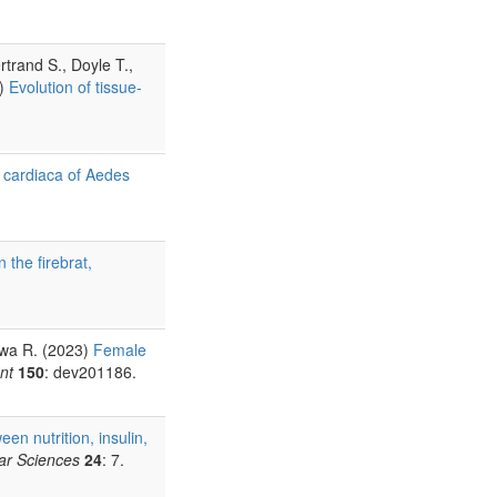
trand S., Doyle T.,
4)
Evolution of tissue-
a cardiaca of Aedes
 the firebrat,
iwa R. (2023)
Female
nt
150
: dev201186.
en nutrition, insulin,
lar Sciences
24
: 7.