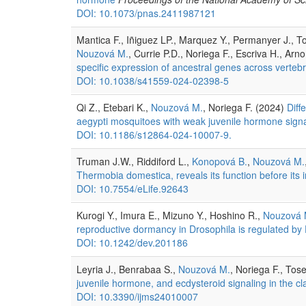
DOI: 10.1073/pnas.2411987121
Mantica F., Iñiguez LP., Marquez Y., Permanyer J., T
Nouzová M.
, Currie P.D., Noriega F., Escriva H., Arn
specific expression of ancestral genes across verteb
DOI: 10.1038/s41559-024-02398-5
Qi Z., Etebari K.,
Nouzová M.
, Noriega F. (2024)
Diff
aegypti mosquitoes with weak juvenile hormone signa
DOI: 10.1186/s12864-024-10007-9.
Truman J.W., Riddiford L.,
Konopová B.
,
Nouzová M.
Thermobia domestica, reveals its function before it
DOI: 10.7554/eLife.92643
Kurogi Y., Imura E., Mizuno Y., Hoshino R.,
Nouzová 
reproductive dormancy in Drosophila is regulated by
DOI: 10.1242/dev.201186
Leyria J., Benrabaa S.,
Nouzová M.
, Noriega F., Tos
juvenile hormone, and ecdysteroid signaling in the cl
DOI: 10.3390/ijms24010007