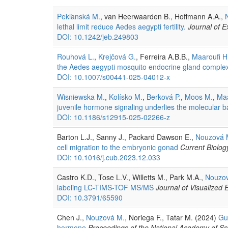
Pekľanská M.
, van Heerwaarden B., Hoffmann A.A.,
lethal limit reduce Aedes aegypti fertility.
Journal of E
DOI: 10.1242/jeb.249803
Rouhová L.
,
Krejčová G.
, Ferreira A.B.B.,
Maaroufi H
the Aedes aegypti mosquito endocrine gland comple
DOI: 10.1007/s00441-025-04012-x
Wisniewska M.
,
Kolísko M.
,
Berková P.
,
Moos M.
,
Maa
juvenile hormone signaling underlies the molecular b
DOI: 10.1186/s12915-025-02266-z
Barton L.J., Sanny J., Packard Dawson E.,
Nouzová 
cell migration to the embryonic gonad
Current Biolog
DOI: 10.1016/j.cub.2023.12.033
Castro K.D., Tose L.V., Willetts M., Park M.A.,
Nouzo
labeling LC-TIMS-TOF MS/MS
Journal of Visualized
DOI: 10.3791/65590
Chen J.,
Nouzová M.
, Noriega F., Tatar M. (2024)
Gut
hormone
Proceedings of the National Academy of Sci