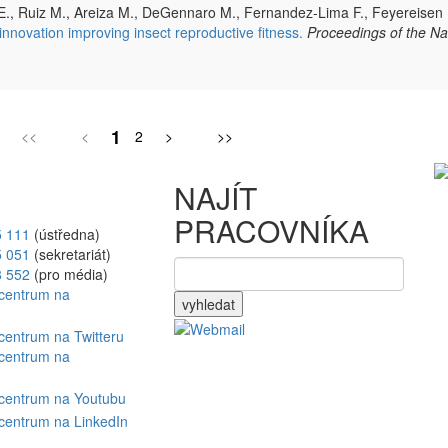
E., Ruiz M., Areiza M., DeGennaro M., Fernandez-Lima F., Feyereisen
nnovation improving insect reproductive fitness.
Proceedings of the Na
1
<<
<
2
>
>>
NAJÍT
PRACOVNÍKA
5 111
(ústředna)
5 051
(sekretariát)
8 552
(pro média)
vyhledat