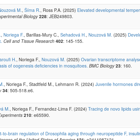
Nouzová M.
,
Šíma R.
, Ross P.A. (2025)
Elevated developmental temper
xperimental Biology
228
: JEB249803.
.
,
Noriega F.
, Barillas-Mury C.,
Sehadová H.
,
Nouzová M.
(2025)
Devel
x.
Cell and Tissue Research
402
: 145-155.
roufi H.
, Noriega F.,
Nouzová M.
(2025)
Ovarian transcriptome analyse
asis of oogenesis deficiencies in mosquitoes.
BMC Biology
23
: 160.
M.
, Noriega F., Stadtfeld M., Lehmann R. (2024)
Juvenile hormones dir
y
34
: 505-518.e6.
vá M.
, Noriega F., Fernandez-Lima F. (2024)
Tracing de novo lipids usi
 Experiments
210
: e65590.
-to-brain regulation of Drosophila aging through neuropeptide F, insuli
ences of the United States of America
121
: e2411987121.