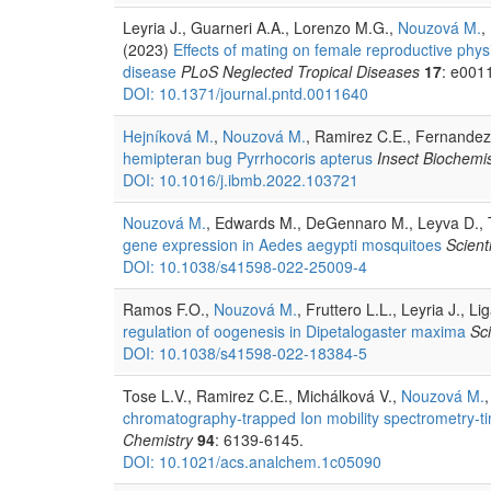
Leyria J., Guarneri A.A., Lorenzo M.G.,
Nouzová M.
,
(2023)
Effects of mating on female reproductive physi
disease
PLoS Neglected Tropical Diseases
17
: e001
DOI: 10.1371/journal.pntd.0011640
Hejníková M.
,
Nouzová M.
, Ramirez C.E., Fernandez
hemipteran bug Pyrrhocoris apterus
Insect Biochemi
DOI: 10.1016/j.ibmb.2022.103721
Nouzová M.
, Edwards M., DeGennaro M., Leyva D., 
gene expression in Aedes aegypti mosquitoes
Scient
DOI: 10.1038/s41598-022-25009-4
Ramos F.O.,
Nouzová M.
, Fruttero L.L., Leyria J., 
regulation of oogenesis in Dipetalogaster maxima
Sci
DOI: 10.1038/s41598-022-18384-5
Tose L.V., Ramirez C.E., Michálková V.,
Nouzová M.
chromatography-trapped Ion mobility spectrometry-ti
Chemistry
94
: 6139-6145.
DOI: 10.1021/acs.analchem.1c05090