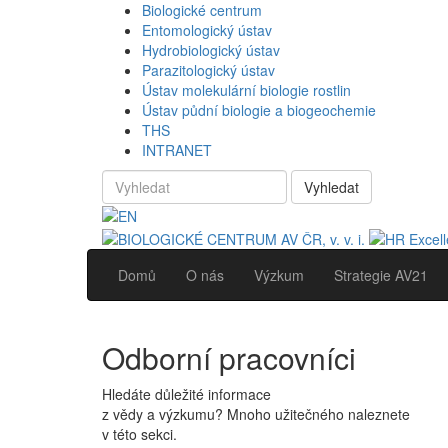
Biologické centrum
Entomologický ústav
Hydrobiologický ústav
Parazitologický ústav
Ústav molekulární biologie rostlin
Ústav půdní biologie a biogeochemie
THS
INTRANET
Vyhledat
Domů
O nás
Výzkum
Strategie AV21
Odborní pracovníci
Hledáte důležité informace
z vědy a výzkumu? Mnoho užitečného naleznete
v této sekci.