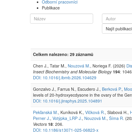
Odborní pracovníci
Publikace
Najít publikaci
Celkem nalezeno: 29 záznamů
Chen J., Tatar M.,
Nouzová M.
, Noriega F. (2026)
Dis
Insect Biochemistry and Molecular Biology
194
: 1046
DOI: 10.1016/j.ibmb.2026.104629
Gonzalvo J., Farrus N., Escudero J.,
Berková P.
,
Moo
levels of 20-hydroxyecdysone in the ovary of the G
DOI: 10.1016/j.jinsphys.2025.104891
Pekľanská M.
, Kuníková K.,
Vlčková R.
, Slabová H.,
Perner J.
,
Votýpka_LRP J.
,
Nouzová M.
,
Šíma R.
(20
Vectors
18
: 206.
DOI: 10.1186/s13071-025-06823-x