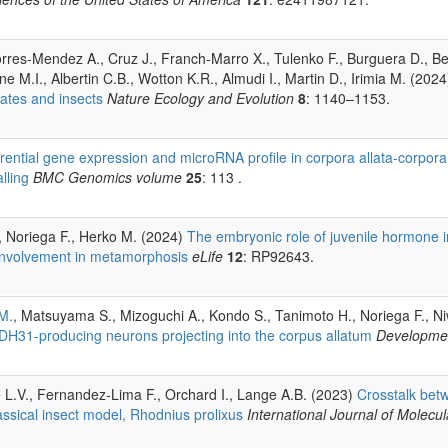
orres-Mendez A., Cruz J., Franch-Marro X., Tulenko F., Burguera D., Ber
one M.I., Albertin C.B., Wotton K.R., Almudi I., Martin D., Irimia M. (202
rates and insects
Nature Ecology and Evolution
8
: 1140–1153.
erential gene expression and microRNA profile in corpora allata-corpor
lling
BMC Genomics volume
25
: 113 .
, Noriega F., Herko M. (2024)
The embryonic role of juvenile hormone in
s involvement in metamorphosis
eLife
12
: RP92643.
M.
, Matsuyama S., Mizoguchi A., Kondo S., Tanimoto H., Noriega F., N
 DH31-producing neurons projecting into the corpus allatum
Developme
e L.V., Fernandez-Lima F., Orchard I., Lange A.B. (2023)
Crosstalk betwe
assical insect model, Rhodnius prolixus
International Journal of Molecu