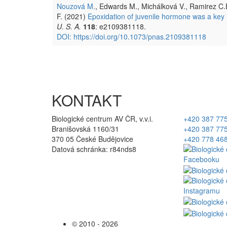
Nouzová M.
, Edwards M., Michálková V., Ramirez C.
F. (2021)
Epoxidation of juvenile hormone was a key i
U. S. A.
118
: e2109381118.
DOI: https://doi.org/10.1073/pnas.2109381118
KONTAKT
Biologické centrum AV ČR, v.v.i.
+420 387 77
Branišovská 1160/31
+420 387 77
370 05 České Budějovice
+420 778 46
Datová schránka: r84nds8
© 2010 - 2026