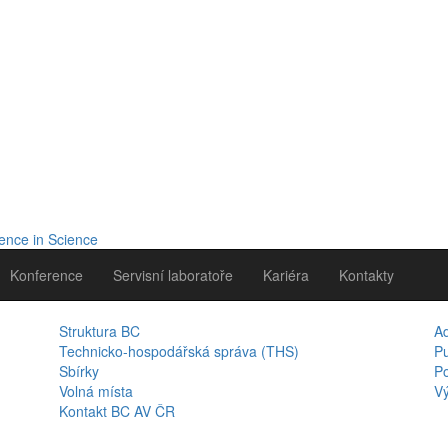
Konference
Servisní laboratoře
Kariéra
Kontakty
Struktura BC
A
Technicko-hospodářská správa (THS)
Pu
Sbírky
Po
Volná místa
Vý
Kontakt BC AV ČR