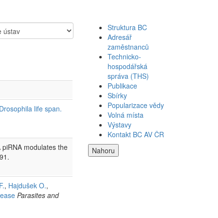
Struktura BC
Adresář
zaměstnanců
Technicko-
hospodářská
správa (THS)
Publikace
Sbírky
Popularizace vědy
Drosophila life span.
Volná místa
Výstavy
Kontakt BC AV ČR
 A piRNA modulates the
Nahoru
91.
F.
,
Hajdušek O.
,
sease
Parasites and