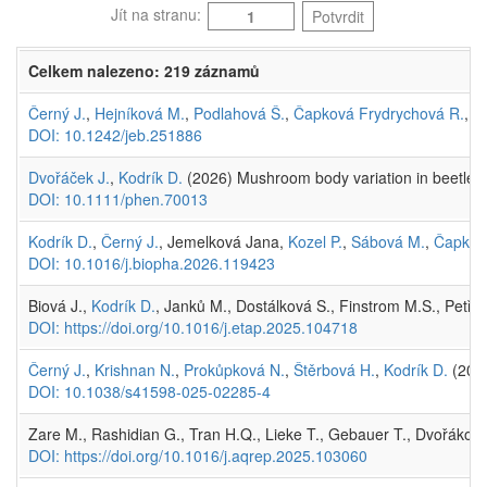
Jít na stranu:
Potvrdit
Celkem nalezeno: 219 záznamů
Černý J.
,
Hejníková M.
,
Podlahová Š.
,
Čapková Frydrychová R.
,
S
DOI: 10.1242/jeb.251886
Dvořáček J.
,
Kodrík D.
(2026) Mushroom body variation in beetles (
DOI: 10.1111/phen.70013
Kodrík D.
,
Černý J.
, Jemelková Jana,
Kozel P.
,
Sábová M.
,
Čapkov
DOI: 10.1016/j.biopha.2026.119423
Biová J.,
Kodrík D.
, Janků M., Dostálková S., Finstrom M.S., Petřiv
DOI: https://doi.org/10.1016/j.etap.2025.104718
Černý J.
,
Krishnan N.
,
Prokůpková N.
,
Štěrbová H.
,
Kodrík D.
(2025
DOI: 10.1038/s41598-025-02285-4
Zare M., Rashidian G., Tran H.Q., Lieke T., Gebauer T., Dvořáko
DOI: https://doi.org/10.1016/j.aqrep.2025.103060