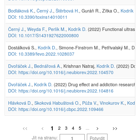
Bodláková K.
,
Černý J.
,
Štěrbová H.
, Guráň R., Zítka O.,
Kodrík D.
DOI: 10.3390/toxins14010011
Černý J.
,
Weyda F.
,
Perlík M.
,
Kodrík D.
(2022) Functional ultrastr
DOI: 10.1017/S1431927622000800
Dostálková S.,
Kodrík D.
, Simone-Finstrom M., Petřivalský M., Dan
DOI: 10.3389/fevo.2022.1028037
Dvořáček J.
,
Bednářová A.
, Krishnan Natraj,
Kodrík D.
(2022) Dopam
DOI: https://doi.org/10.1016/j.neubiorev.2022.104570
Dvořáček J.
,
Kodrík D.
(2022) Drug effect and addiction research w
DOI: https://doi.org/10.1016/j.neubiorev.2022.104816
Hlávková D.
,
Skoková Habuštová O.
,
Půža V.
,
Vinokurov K.
,
Kodrík
DOI: https://doi.org/10.1016/j.cbpc.2022.109466
1
<<
<
2
3
4
5
...
>
>>
Jít na stranu:
Potvrdit