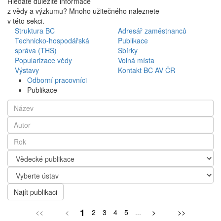
Hledáte důležité informace
z vědy a výzkumu? Mnoho užitečného naleznete
v této sekci.
Struktura BC
Adresář zaměstnanců
Technicko-hospodářská
Publikace
správa (THS)
Sbírky
Popularizace vědy
Volná místa
Výstavy
Kontakt BC AV ČR
Odborní pracovníci
Publikace
Najít publikaci
1
<<
<
2
3
4
5
...
>
>>