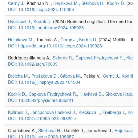
Černý J.
, Krishnan N. ,
Hejníková M.
,
Štěrbová H.
,
Kodrík D.
(2024)
DOI: 10.1016/j.cbpc.2024.110005
Dvořáček J.
,
Kodrík D.
(2024) Brain and cognition: The need for a 
DOI: 10.1016/j.neubiorev.2024.105928
Hejníková M.
, Tomčala A.,
Černý J.
,
Kodrík D.
(2024) Melittin—the
DOI: https://doi.org/10.1016/j.cbpc.2024.109928
Rodríguez-Illamola A.,
Sidorov R.
,
Čapková Frydrychová R.
,
Kodrí
DOI: 10.1002/arch.70009
Brejcha M.
,
Prušáková D.
,
Sábová M.
, Peška V.,
Černý J.
,
Kodrík D
DOI: 10.1016/j.jinsphys.2023.104504
Kodrík D.
,
Čapková Frydrychová R.
,
Hlávková D.
,
Skoková Habušt
DOI: 10.33549/physiolres.935221
Kollross J.
,
Jančúchová Lásková J.
,
Klečková I.
,
Freiberga I.
,
Kodrí
DOI: 10.1007/s10905-023-09820-z
Ondřichová A.,
Štěrbová H.
, Danihlík J., Jemelková J.,
Hejníková 
DOI: 10.1016/j.cbpc.2023.109657