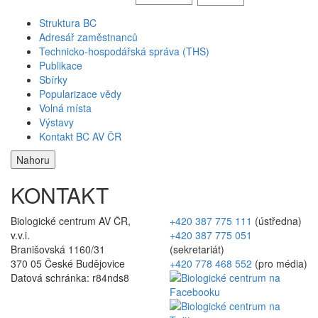
Struktura BC
Adresář zaměstnanců
Technicko-hospodářská správa (THS)
Publikace
Sbírky
Popularizace vědy
Volná místa
Výstavy
Kontakt BC AV ČR
Nahoru
KONTAKT
Biologické centrum AV ČR,
+420 387 775 111
(ústředna)
v.v.i.
+420 387 775 051
Branišovská 1160/31
(sekretariát)
370 05 České Budějovice
+420 778 468 552
(pro média)
Datová schránka: r84nds8