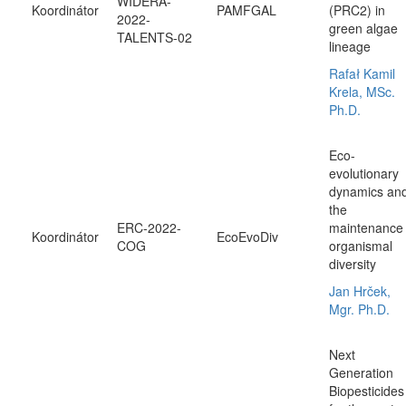
WIDERA-
Koordinátor
PAMFGAL
(PRC2) in
2022-
green algae
TALENTS-02
lineage
Rafał Kamil
Krela, MSc.
Ph.D.
Eco-
evolutionary
dynamics an
the
ERC-2022-
maintenance 
Koordinátor
EcoEvoDiv
COG
organismal
diversity
Jan Hrček,
Mgr. Ph.D.
Next
Generation
Biopesticides