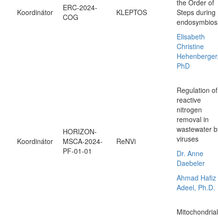
the Order of
ERC-2024-
Koordinátor
KLEPTOS
Steps during
COG
endosymbios
Elisabeth
Christine
Hehenberger
PhD
Regulation of
reactive
nitrogen
removal in
wastewater b
HORIZON-
viruses
Koordinátor
MSCA-2024-
ReNVi
PF-01-01
Dr. Anne
Daebeler
Ahmad Hafiz
Adeel, Ph.D.
Mitochondrial