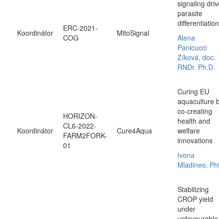
signaling dri
parasite
differentiation
ERC-2021-
Koordinátor
MitoSignal
COG
Alena
Panicucci
Zíková, doc.
RNDr. Ph.D.
Curing EU
aquaculture 
co-creating
HORIZON-
health and
CL6-2022-
Koordinátor
Cure4Aqua
welfare
FARM2FORK-
innovations
01
Ivona
Mladineo, Ph
Stabilizing
CROP yield
under
unfavourable