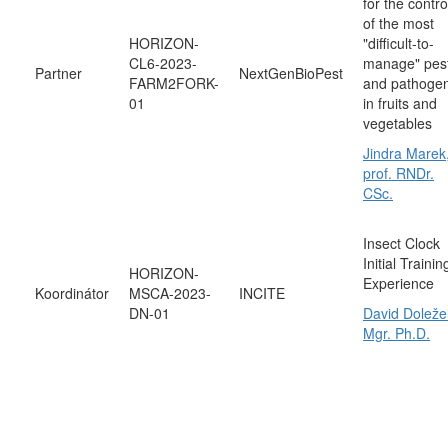
for the contro
of the most
HORIZON-
"difficult-to-
CL6-2023-
manage" pes
Partner
NextGenBioPest
FARM2FORK-
and pathoge
01
in fruits and
vegetables
Jindra Marek
prof. RNDr.
CSc.
Insect Clock
Initial Trainin
HORIZON-
Experience
Koordinátor
MSCA-2023-
INCITE
DN-01
David Doležel
Mgr. Ph.D.