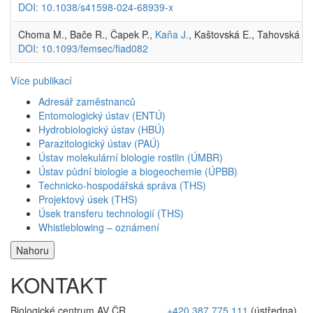
DOI: 10.1038/s41598-024-68939-x
Choma M., Bače R., Čapek P.,
Kaňa J.
, Kaštovská E., Tahovská K
DOI: 10.1093/femsec/fiad082
Více publikací
Adresář zaměstnanců
Entomologický ústav (ENTÚ)
Hydrobiologický ústav (HBÚ)
Parazitologický ústav (PAÚ)
Ústav molekulární biologie rostlin (ÚMBR)
Ústav půdní biologie a biogeochemie (ÚPBB)
Technicko-hospodářská správa (THS)
Projektový úsek (THS)
Úsek transferu technologií (THS)
Whistleblowing – oznámení
Nahoru
KONTAKT
Biologické centrum AV ČR,
+420 387 775 111
(ústředna)