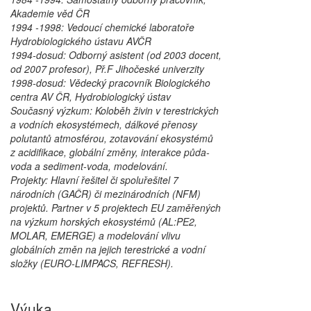
Akademie věd ČR
1994 -1998: Vedoucí chemické laboratoře
Hydrobiologického ústavu AVČR
1994-dosud: Odborný asistent (od 2003 docent,
od 2007 profesor), Př.F Jihočeské univerzity
1998-dosud: Vědecký pracovník Biologického
centra AV ČR, Hydrobiologický ústav
Současný výzkum: Koloběh živin v terestrických
a vodních ekosystémech, dálkové přenosy
polutantů atmosférou, zotavování ekosystémů
z acidifikace, globální změny, interakce půda-
voda a sediment-voda, modelování.
Projekty: Hlavní řešitel či spoluřešitel 7
národních (GAČR) či mezinárodních (NFM)
projektů. Partner v 5 projektech EU zaměřených
na výzkum horských ekosystémů (AL:PE2,
MOLAR, EMERGE) a modelování vlivu
globálních změn na jejich terestrické a vodní
složky (EURO-LIMPACS, REFRESH).
Výuka