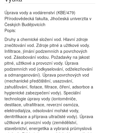
Úprava vody a vodárenství (KBE/479)
Přírodovědecká fakulta, Jihočeská univerzita v
Českých Budějovicích
Popis:
Druhy a chemické složení vod. Hlavní zdroje
znečitování vod. Zdroje pitné a užitkové vody.
Infiltrace, jímání podzemních a povrchových
vod. Zásobování vodou. Požadavky na jakost
pitné, užitkové a provozní vody. Úprava
podzemních vod (odkyselování, odželezňování
a odmanganování). Úprava povrchových vod
(mechanické předčištění, usazování,
zahušťování, flotace, filtrace, čiření, adsorbce a
hygienické zabezpečení vody). Speciální
technologie úpravy vody (iontoměniče,
destilace, ultrafiltrace, reverzní osmóza,
elektrodialýza, odsolování mořské vody,
denitrifikace a příprava ultračisté vody). Úprava
užitkové a provozní vody (zemědělství,
stavebnictví, energetika a vybraná průmyslová