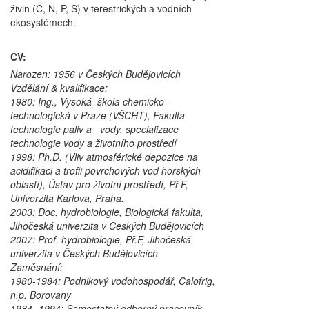
živin (C, N, P, S) v terestrických a vodních
ekosystémech.
CV:
Narozen: 1956 v Českých Budějovicích
Vzdělání & kvalifikace:
1980: Ing., Vysoká škola chemicko-
technologická v Praze (VŠCHT), Fakulta
technologie paliv a vody, specializace
technologie vody a životního prostředí
1998: Ph.D. (Vliv atmosférické depozice na
acidifikaci a trofii povrchových vod horských
oblastí), Ústav pro životní prostředí, Př.F,
Univerzita Karlova, Praha.
2003: Doc. hydrobiologie, Biologická fakulta,
Jihočeská univerzita v Českých Budějovicích
2007: Prof. hydrobiologie, Př.F, Jihočeská
univerzita v Českých Budějovicích
Zaměsnání:
1980-1984: Podnikový vodohospodář, Calofrig,
n.p. Borovany
1984 -1994: Samostatný odborný pracovník,