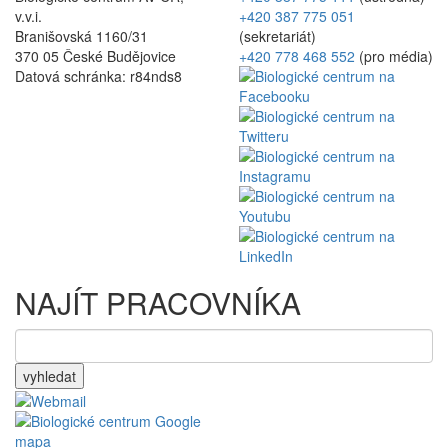
v.v.i.
+420 387 775 051
Branišovská 1160/31
(sekretariát)
370 05 České Budějovice
+420 778 468 552
(pro média)
Datová schránka: r84nds8
NAJÍT PRACOVNÍKA
vyhledat