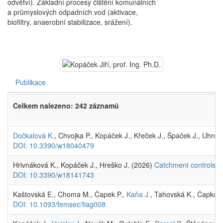
odvětví). Základní procesy čištění komunálních
a průmyslových odpadních vod (aktivace,
biofiltry, anaerobní stabilizace, srážení).
Publikace
Celkem nalezeno: 242 záznamů
Dočkalová K.
, Chvojka P., Kopáček J., Křeček J., Špaček J., Uhrov
DOI: 10.3390/w18040479
Hrivnáková K., Kopáček J., Hreško J. (2026)
Catchment controls of
DOI: 10.3390/w18141743
Kaštovská E., Choma M., Čapek P.,
Kaňa J.
, Tahovská K., Čapkov
DOI: 10.1093/femsec/fiag008