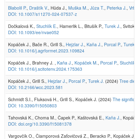
Blabolil P.
,
Draštík V.
, Hůda J.,
Muška M.
,
Jůza T.
,
Peterka J.
,
Vrba 
DOI: 10.1007/s11270-024-07537-z
Dočkalová K.,
Stuchlík E.
, Hamerlik L., Bitušík P.,
Turek J.
, Svitok 
DOI: 10.1093/ee/nvae052
Kopáček J., Bače R., Grill S.,
Hejzlar J.
,
Kaňa J.
,
Porcal P.
,
Turek J
DOI: 10.1016/j.agrformet.2023.109824
Kopáček J., Brahney J. ,
Kaňa J.
,
Kopáček M.
,
Porcal P.
,
Stuchlík E
DOI: 10.1016/j.scitotenv.2024.175363
Kopáček J., Grill S.,
Hejzlar J.
,
Porcal P.
,
Turek J.
(2024)
Tree dieb
DOI: 10.2166/wcc.2023.581
Schmidt S.I., Fluksová H., Grill S., Kopáček J. (2024)
The significa
DOI: 10.3390/f15050803
Tahovská K., Choma M., Čapek P., Kaštovská E.,
Kaňa J.
, Kopáče
DOI: doi.org/10.3390/f15081378
Vargovčík O., Čiamporová Zaťovičová Z., Beracko P., Kopáček J., 