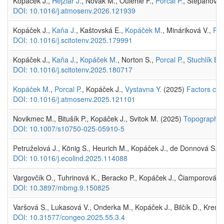
Kopáček J.,
Hejzlar J.
, Novák M., Oulehle F.,
Porcal P.
, Štěpánová
DOI: 10.1016/j.atmosenv.2026.121939
Kopáček J.,
Kaňa J.
, Kaštovská E.,
Kopáček M.
, Mináriková V.,
Por
DOI: 10.1016/j.scitotenv.2025.179991
Kopáček J.,
Kaňa J.
,
Kopáček M.
, Norton S.,
Porcal P.
,
Stuchlík E.
DOI: 10.1016/j.scitotenv.2025.180717
Kopáček M.
,
Porcal P.
, Kopáček J.,
Vystavna Y.
(2025)
Factors con
DOI: 10.1016/j.atmosenv.2025.121101
Novikmec M., Bitušík P., Kopáček J., Svitok M. (2025)
Topographica
DOI: 10.1007/s10750-025-05910-5
Petruželová J., König S., Heurich M., Kopáček J., de Donnová S., P
DOI: 10.1016/j.ecolind.2025.114088
Vargovčík O., Tuhrinová K., Beracko P., Kopáček J., Čiamporová-
DOI: 10.3897/mbmg.9.150825
Varšová S., Lukasová V., Onderka M., Kopáček J., Bilčík D., Krem
DOI: 10.31577/congeo.2025.55.3.4