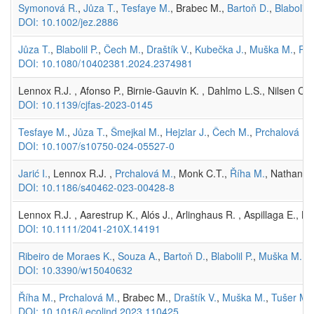
Symonová R.
,
Jůza T.
,
Tesfaye M.
, Brabec M.,
Bartoň D.
,
Blabolil P
DOI: 10.1002/jez.2886
Jůza T.
,
Blabolil P.
,
Čech M.
,
Draštík V.
,
Kubečka J.
,
Muška M.
,
Prc
DOI: 10.1080/10402381.2024.2374981
Lennox R.J. , Afonso P., Birnie-Gauvin K. , Dahlmo L.S., Nilsen C.I
DOI: 10.1139/cjfas-2023-0145
Tesfaye M.
,
Jůza T.
,
Šmejkal M.
,
Hejzlar J.
,
Čech M.
,
Prchalová M.
DOI: 10.1007/s10750-024-05527-0
Jarić I.
, Lennox R.J. ,
Prchalová M.
, Monk C.T.,
Říha M.
, Nathan R
DOI: 10.1186/s40462-023-00428-8
Lennox R.J. , Aarestrup K., Alós J., Arlinghaus R. , Aspillaga E., 
DOI: 10.1111/2041-210X.14191
Ribeiro de Moraes K.
,
Souza A.
,
Bartoň D.
,
Blabolil P.
,
Muška M.
,
P
DOI: 10.3390/w15040632
Říha M.
,
Prchalová M.
, Brabec M.,
Draštík V.
,
Muška M.
,
Tušer M.
DOI: 10.1016/j.ecolind.2023.110425