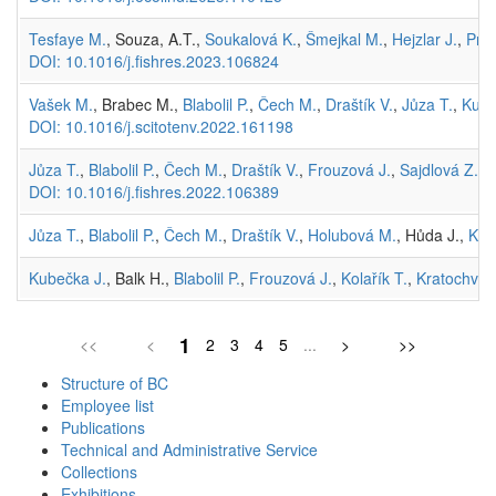
Tesfaye M.
, Souza, A.T.,
Soukalová K.
,
Šmejkal M.
,
Hejzlar J.
,
Prc
DOI: 10.1016/j.fishres.2023.106824
Vašek M.
, Brabec M.,
Blabolil P.
,
Čech M.
,
Draštík V.
,
Jůza T.
,
Kube
DOI: 10.1016/j.scitotenv.2022.161198
Jůza T.
,
Blabolil P.
,
Čech M.
,
Draštík V.
,
Frouzová J.
,
Sajdlová Z.
,
H
DOI: 10.1016/j.fishres.2022.106389
Jůza T.
,
Blabolil P.
,
Čech M.
,
Draštík V.
,
Holubová M.
, Hůda J.,
Koč
Kubečka J.
, Balk H.,
Blabolil P.
,
Frouzová J.
,
Kolařík T.
,
Kratochvíl 
1
<<
<
2
3
4
5
...
>
>>
Structure of BC
Employee list
Publications
Technical and Administrative Service
Collections
Exhibitions