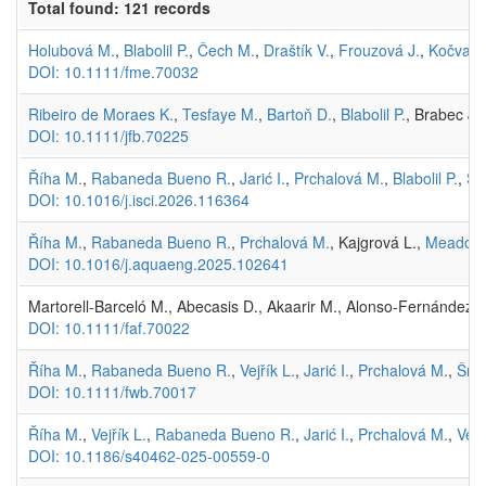
Total found: 121 records
Holubová M.
,
Blabolil P.
,
Čech M.
,
Draštík V.
,
Frouzová J.
,
Kočvara
DOI: 10.1111/fme.70032
Ribeiro de Moraes K.
,
Tesfaye M.
,
Bartoň D.
,
Blabolil P.
, Brabec J.
DOI: 10.1111/jfb.70225
Říha M.
,
Rabaneda Bueno R.
,
Jarić I.
,
Prchalová M.
,
Blabolil P.
,
Šm
DOI: 10.1016/j.isci.2026.116364
Říha M.
,
Rabaneda Bueno R.
,
Prchalová M.
, Kajgrová L.,
Meador T
DOI: 10.1016/j.aquaeng.2025.102641
Martorell-Barceló M., Abecasis D., Akaarir M., Alonso-Fernández A
DOI: 10.1111/faf.70022
Říha M.
,
Rabaneda Bueno R.
,
Vejřík L.
,
Jarić I.
,
Prchalová M.
,
Šme
DOI: 10.1111/fwb.70017
Říha M.
,
Vejřík L.
,
Rabaneda Bueno R.
,
Jarić I.
,
Prchalová M.
,
Vejř
DOI: 10.1186/s40462-025-00559-0