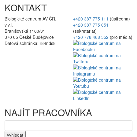
KONTAKT
Biologické centrum AV ČR,
+420 387 775 111
(ústředna)
v.v.i.
+420 387 775 051
Branišovská 1160/31
(sekretariát)
370 05 České Budějovice
+420 778 468 552
(pro média)
Datová schránka: r84nds8
NAJÍT PRACOVNÍKA
vyhledat