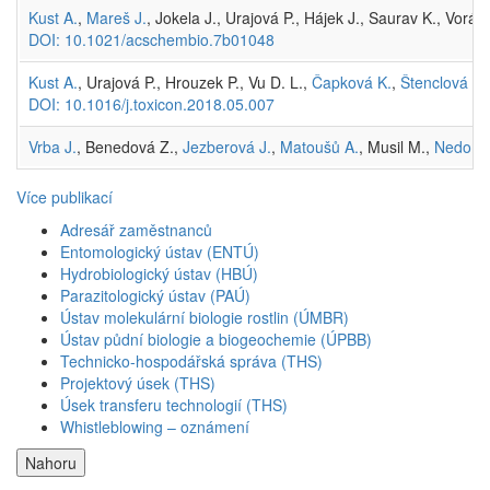
Kust A.
,
Mareš J.
, Jokela J., Urajová P., Hájek J., Saurav K., Vo
DOI: 10.1021/acschembio.7b01048
Kust A.
, Urajová P., Hrouzek P., Vu D. L.,
Čapková K.
,
Štenclová L.
DOI: 10.1016/j.toxicon.2018.05.007
Vrba J.
, Benedová Z.,
Jezberová J.
,
Matoušů A.
, Musil M.,
Nedoma
Více publikací
Adresář zaměstnanců
Entomologický ústav (ENTÚ)
Hydrobiologický ústav (HBÚ)
Parazitologický ústav (PAÚ)
Ústav molekulární biologie rostlin (ÚMBR)
Ústav půdní biologie a biogeochemie (ÚPBB)
Technicko-hospodářská správa (THS)
Projektový úsek (THS)
Úsek transferu technologií (THS)
Whistleblowing – oznámení
Nahoru