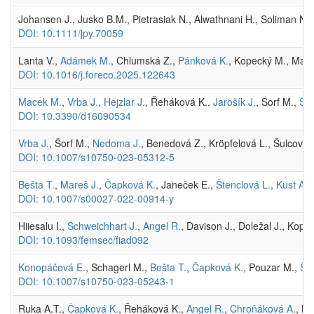
Johansen J., Jusko B.M., Pietrasiak N., Alwathnani H., Soliman N.
DOI: 10.1111/jpy.70059
Lanta V.,
Adámek M.
, Chlumská Z.,
Pánková K.
, Kopecký M., Mace
DOI: 10.1016/j.foreco.2025.122643
Macek M.
,
Vrba J.
,
Hejzlar J.
, Řeháková K.,
Jarošík J.
, Šorf M.,
Šim
DOI: 10.3390/d16090534
Vrba J.
, Šorf M.,
Nedoma J.
, Benedová Z., Kröpfelová L., Šulcová 
DOI: 10.1007/s10750-023-05312-5
Bešta T.
,
Mareš J.
,
Čapková K.
, Janeček E.,
Štenclová L.
,
Kust A.
,
DOI: 10.1007/s00027-022-00914-y
Hiiesalu I.,
Schweichhart J.
,
Angel R.
, Davison J., Doležal J., Kop
DOI: 10.1093/femsec/fiad092
Konopáčová E.
, Schagerl M.,
Bešta T.
,
Čapková K.
, Pouzar M.,
Šte
DOI: 10.1007/s10750-023-05243-1
Ruka A.T.,
Čapková K.
, Řeháková K.,
Angel R.
,
Chroňáková A.
, K