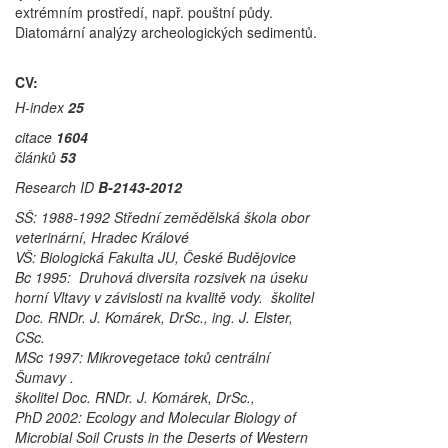
extrémním prostředí, např. pouštní půdy.
Diatomární analýzy archeologických sedimentů.
CV:
H-index
25
citace
1604
článků
53
Research ID
B-2143-2012
SŠ: 1988-1992 Střední zemědělská škola obor
veterinární, Hradec Králové
VŠ: Biologická Fakulta JU, České Budějovice
Bc 1995: Druhová diversita rozsivek na úseku
horní Vltavy v závislosti na kvalitě vody. školitel
Doc. RNDr. J. Komárek, DrSc., ing. J. Elster,
CSc.
MSc 1997: Mikrovegetace toků centrální
Šumavy .
školitel Doc. RNDr. J. Komárek, DrSc.,
PhD 2002: Ecology and Molecular Biology of
Microbial Soil Crusts in the Deserts of Western