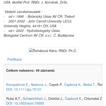
USA. školitel Prof. RNDr. J. Komárek, DrSc.
Vědečtí zaměstnavatelé :
- od r. 1998 - Botanický Ústav AV ČR, Třeboň
- 2001-2002 - John Carroll University (JCU),
University Heights, 44181,OH, USA
- od r. 2002 - Hydrobiologický Ústav,
Biologické Centrum AV ČR, v.v.i., Č. Budějovice
Publikace
Celkem nalezeno: 49 záznamů
Konopáčová E.
,
Nedoma J.
, Čapek P.,
Čapková K.
,
Bešta T.
, Řehá
DOI: 10.1111/jpy.70121
Ruka A.T.,
Schweichhart J.
, Doležal J.,
Čapková K.
, Chlumská Z.,
DOI: 10.1002/ecm.70055