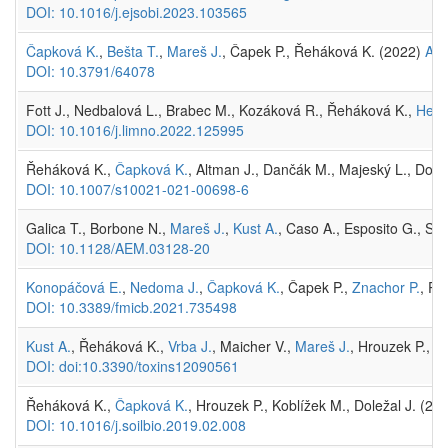
DOI: 10.1016/j.ejsobi.2023.103565
Čapková K.
,
Bešta T.
,
Mareš J.
, Čapek P., Řeháková K. (2022)
A l
DOI: 10.3791/64078
Fott J., Nedbalová L., Brabec M., Kozáková R., Řeháková K.,
Hejzl
DOI: 10.1016/j.limno.2022.125995
Řeháková K.,
Čapková K.
, Altman J., Dančák M., Majeský L., Dole
DOI: 10.1007/s10021-021-00698-6
Galica T., Borbone N.,
Mareš J.
,
Kust A.
, Caso A., Esposito G., Sa
DOI: 10.1128/AEM.03128-20
Konopáčová E.
,
Nedoma J.
,
Čapková K.
, Čapek P.,
Znachor P.
, Po
DOI: 10.3389/fmicb.2021.735498
Kust A.
, Řeháková K.,
Vrba J.
, Maicher V.,
Mareš J.
, Hrouzek P.,
Ch
DOI: doi:10.3390/toxins12090561
Řeháková K.,
Čapková K.
, Hrouzek P., Koblížek M., Doležal J. (20
DOI: 10.1016/j.soilbio.2019.02.008