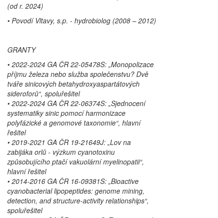
(od r. 2024)
• Povodí Vltavy, s.p. - hydrobiolog (2008 – 2012)
GRANTY
• 2022-2024 GA ČR 22-05478S: „Monopolizace
příjmu železa nebo služba společenstvu? Dvě
tváře sinicových betahydroxyaspartátových
sideroforů“, spoluřešitel
• 2022-2024 GA ČR 22-06374S: „Sjednocení
systematiky sinic pomocí harmonizace
polyfázické a genomové taxonomie“, hlavní
řešitel
• 2019-2021 GA ČR 19-21649J: „Lov na
zabijáka orlů - výzkum cyanotoxinu
způsobujícího ptačí vakuolární myelinopatii“,
hlavní řešitel
• 2014-2016 GA ČR 16-09381S: „Bioactive
cyanobacterial lipopeptides: genome mining,
detection, and structure-activity relationships“,
spoluřešitel