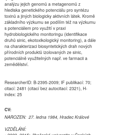
analýzu jejich genomů a metagenomů z
hlediska genetického potenciálu pro syntézu
toxinů a jiných biologicky aktivních látek. Kromě
základního výzkumu se podílím též na výzkumu
s potenciálem pro využití v praxi
hydrobiologického monitoringu (identifikace
druhů sinic, ekotoxikologický monitoring), a dále
na charakterizaci biosyntetických drah nových
přírodních produktů izolovaných ze sinic,
potenciálně využitelných např. ve farmacii a
zemědělství.
ResearcherID: B-2395-2009; IF publikací: 70;
citací: 2481 (citací bez autocitací: 2321), H-
index: 25
CV:
NAROZEN: 27. ledna 1984, Hradec Králové
VZDĚLÁNÍ:
• 2009–2015: Jihočeská univerzita v Českých