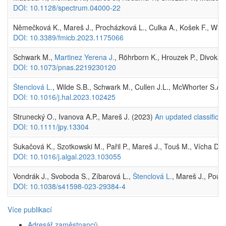
DOI: 10.1128/spectrum.04000-22
Němečková K., Mareš J., Procházková L., Culka A., Košek F., Wierz
DOI: 10.3389/fmicb.2023.1175066
Schwark M.,
Martinez Yerena J.
, Röhrborn K., Hrouzek P., Divoká 
DOI: 10.1073/pnas.2219230120
Štenclová L.
, Wilde S.B., Schwark M., Cullen J.L., McWhorter S.A
DOI: 10.1016/j.hal.2023.102425
Strunecký O., Ivanova A.P., Mareš J. (2023)
An updated classifica
DOI: 10.1111/jpy.13304
Sukačová K., Szotkowski M., Pařil P., Mareš J., Touš M., Vícha D.,
DOI: 10.1016/j.algal.2023.103055
Vondrák J., Svoboda S., Zíbarová L.,
Štenclová L.
, Mareš J., Pous
DOI: 10.1038/s41598-023-29384-4
Více publikací
Adresář zaměstnanců