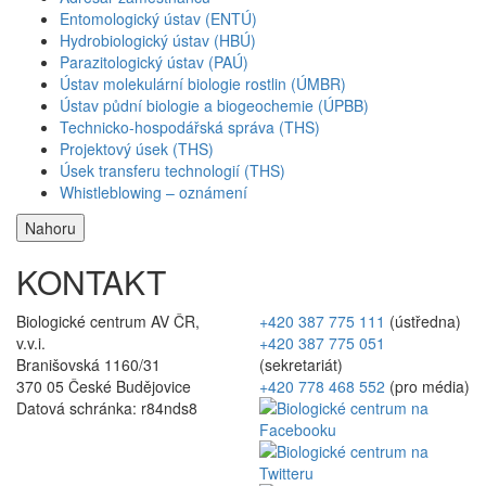
Entomologický ústav (ENTÚ)
Hydrobiologický ústav (HBÚ)
Parazitologický ústav (PAÚ)
Ústav molekulární biologie rostlin (ÚMBR)
Ústav půdní biologie a biogeochemie (ÚPBB)
Technicko-hospodářská správa (THS)
Projektový úsek (THS)
Úsek transferu technologií (THS)
Whistleblowing – oznámení
Nahoru
KONTAKT
Biologické centrum AV ČR,
+420 387 775 111
(ústředna)
v.v.i.
+420 387 775 051
Branišovská 1160/31
(sekretariát)
370 05 České Budějovice
+420 778 468 552
(pro média)
Datová schránka: r84nds8