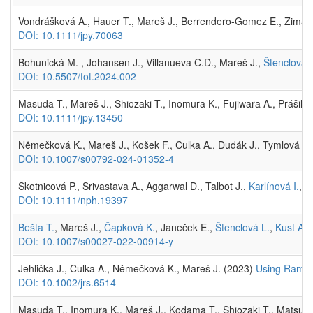
Vondrášková A., Hauer T., Mareš J., Berrendero-Gomez E., Zima J
DOI: 10.1111/jpy.70063
Bohunická M. , Johansen J., Villanueva C.D., Mareš J.,
Štenclová 
DOI: 10.5507/fot.2024.002
Masuda T., Mareš J., Shiozaki T., Inomura K., Fujiwara A., Prášil 
DOI: 10.1111/jpy.13450
Němečková K., Mareš J., Košek F., Culka A., Dudák J., Tymlová V.,
DOI: 10.1007/s00792-024-01352-4
Skotnicová P., Srivastava A., Aggarwal D., Talbot J.,
Karlínová I.
,
M
DOI: 10.1111/nph.19397
Bešta T.
, Mareš J.,
Čapková K.
, Janeček E.,
Štenclová L.
,
Kust A.
,
DOI: 10.1007/s00027-022-00914-y
Jehlička J., Culka A., Němečková K., Mareš J. (2023)
Using Raman 
DOI: 10.1002/jrs.6514
Masuda T., Inomura K., Mareš J., Kodama T., Shiozaki T., Matsui T