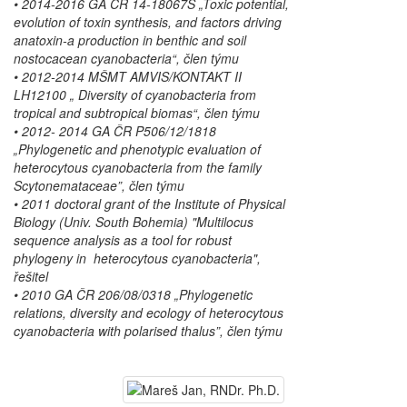
• 2014-2016 GA ČR 14-18067S „Toxic potential,
evolution of toxin synthesis, and factors driving
anatoxin-a production in benthic and soil
nostocacean cyanobacteria“, člen týmu
• 2012-2014 MŠMT AMVIS/KONTAKT II
LH12100 „ Diversity of cyanobacteria from
tropical and subtropical biomas“, člen týmu
• 2012- 2014 GA ČR P506/12/1818
„Phylogenetic and phenotypic evaluation of
heterocytous cyanobacteria from the family
Scytonemataceae”, člen týmu
• 2011 doctoral grant of the Institute of Physical
Biology (Univ. South Bohemia) "Multilocus
sequence analysis as a tool for robust
phylogeny in heterocytous cyanobacteria",
řešitel
• 2010 GA ČR 206/08/0318 „Phylogenetic
relations, diversity and ecology of heterocytous
cyanobacteria with polarised thalus”, člen týmu