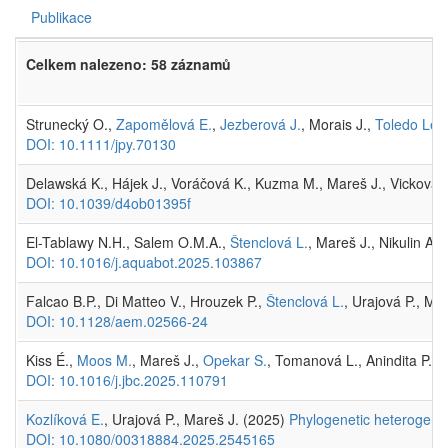
Publikace
Celkem nalezeno: 58 záznamů
Strunecký O.,
Zapomělová E.
,
Jezberová J.
, Morais J.,
Toledo Le
DOI: 10.1111/jpy.70130
Delawská K., Hájek J., Voráčová K., Kuzma M., Mareš J., Vicková K
DOI: 10.1039/d4ob01395f
El-Tablawy N.H., Salem O.M.A.,
Štenclová L.
, Mareš J., Nikulin A.
DOI: 10.1016/j.aquabot.2025.103867
Falcao B.P., Di Matteo V., Hrouzek P.,
Štenclová L.
, Urajová P., Mar
DOI: 10.1128/aem.02566-24
Kiss É.,
Moos M.
, Mareš J.,
Opekar S.
, Tomanová L., Anindita P.D.
DOI: 10.1016/j.jbc.2025.110791
Kozlíková E.
, Urajová P., Mareš J. (2025)
Phylogenetic heterogenei
DOI: 10.1080/00318884.2025.2545165