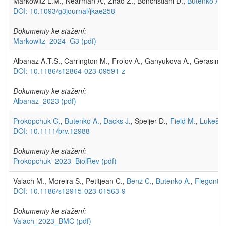
Markowitz L.M., Nearman A., Zhao Z., Boncristiani D.,
Butenko A.
,
DOI: 10.1093/g3journal/jkae258
Dokumenty ke stažení:
Markowitz_2024_G3
(pdf)
Albanaz A.T.S., Carrington M., Frolov A., Ganyukova A., Gerasimo
DOI: 10.1186/s12864-023-09591-z
Dokumenty ke stažení:
Albanaz_2023
(pdf)
Prokopchuk G.
,
Butenko A.
,
Dacks J.
, Speijer D.,
Field M.
,
Lukeš J
DOI: 10.1111/brv.12988
Dokumenty ke stažení:
Prokopchuk_2023_BiolRev
(pdf)
Valach M., Moreira S., Petitjean C.,
Benz C.
,
Butenko A.
,
Flegonto
DOI: 10.1186/s12915-023-01563-9
Dokumenty ke stažení:
Valach_2023_BMC
(pdf)