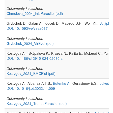
Dokumenty ke stažení:
Chmelova_2024_IntJParasitol
(pdf)
Grybchuk D., Galan A., Klocek D., Macedo D.H., Wolf Y.I.,
Votýpka
DOI: 10.1093/ve/veae037
Dokumenty ke stažení:
Grybchuk_2024_VirEvol
(pdf)
Kostygov A. , Skýpalová K., Kraeva N., Kalita E., McLeod C., Yurc
DOI: 10.1186/s12915-024-02080-z
Dokumenty ke stažení:
Kostygov_2024_BMCBiol
(pdf)
Kostygov A., Albanaz A.T.S.,
Butenko A.
, Gerasimov E.S.,
Lukeš J.
DOI: 10.1016/j.pt.2023.11.009
Dokumenty ke stažení:
Kostygov_2024_TrendsParasitol
(pdf)