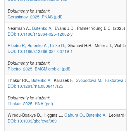
Dokumenty ke stažení:
Gerasimov_2025_PNAS
(pdf)
Nearman A.,
Butenko A.
, Evans J.D., Palmer-Young E.C. (2025)
Ch
DOI: 10.1186/s12864-025-12082-y
Ribeiro P.
,
Butenko A.
,
Linke D.
, Ghanavi H.R., Meier J.I., Wahlber
DOI: 10.1186/s12866-024-03719-1
Dokumenty ke stažení:
Ribeiro_2025_BMCMicrobiol
(pdf)
Thakur P.K.,
Butenko A.
, Karásek F.,
Svobodová M.
,
Faktorová D.
,
DOI: 10.1261/rna.080641.125
Dokumenty ke stažení:
Thakur_2025_RNA
(pdf)
Wiredu-Boakye D., Higgins L.,
Gahura O.
,
Butenko A.
, Leonard G.
DOI: 10.1093/gbe/evaf089