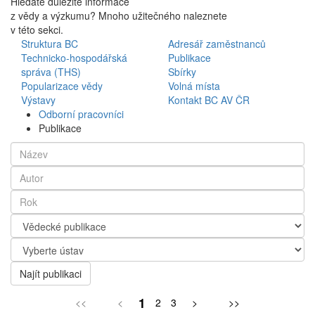
Hledáte důležité informace
z vědy a výzkumu? Mnoho užitečného naleznete
v této sekci.
Struktura BC
Adresář zaměstnanců
Technicko-hospodářská
Publikace
správa (THS)
Sbírky
Popularizace vědy
Volná místa
Výstavy
Kontakt BC AV ČR
Odborní pracovníci
Publikace
Najít publikaci
1
<<
<
2
3
>
>>