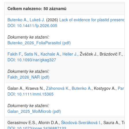
Celkem nalezeno: 50 záznamů
Butenko A.
,
Lukeš J.
(2026)
Lack of evidence for plastid presence in
DOI: 10.14411/fp.2026.005
Dokumenty ke stažení:
Butenko_2026_FoliaParasitol
(pdf)
Fakih F.
,
Satis N.
,
Kachale A.
,
Heller J.
, Žváček J., Brázdovič F., 
DOI: 10.1093/nar/gkag327
Dokumenty ke stažení:
Fakih_2026_NAR
(pdf)
Galan A., Kraeva N.,
Záhonová K.
,
Butenko A.
, Kostygov A.,
Paris 
DOI: 10.1111/mmi.15365
Dokumenty ke stažení:
Galan_2025_MolMicrob
(pdf)
Gerasimov E.S., Afonin D.A.,
Škodová-Sveráková I.
, Saura A., Tru
DOI: 10.1073/pnas.2426887122