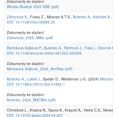
Dokumenty ke stažení:
Wiredu-Boakye 2025 GBE
(pdf)
Záhonová K.
, Füssy Z., Albanaz A.T.S.,
Butenko A.
,
Kachale A.
, K
DOI: 10.1128/mbio.00885-25
Dokumenty ke stažení:
Zahonova_2025_MBio
(pdf)
Bartošová-Sojková P.
,
Butenko A.
,
Richtová J.
,
Fiala I.
,
Oborník M.
DOI: 10.1146/annurev-micro-041222-025305
Dokumenty ke stažení:
Bartosova-Sojkova_2024_AnnRep
(pdf)
Butenko A.
,
Lukeš J.
, Speijer D., Weideman J.G. (2024)
Mitochondr
DOI: 10.1186/s12915-024-01824-1
Dokumenty ke stažení:
Butenko_2024_BMCBiol
(pdf)
Chmelová L., Kraeva N., Saura A., Krayzel A., Vieira C.S., Neves F
DOI: 10.1016/j.ijpara.2024.04.007