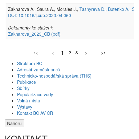
Zakharova A., Saura A., Morales J.,
Tashyreva D.
,
Butenko A.
,
Svo
DOI: 10.1016/j.cub.2023.04.060
Dokumenty ke stažení:
Zakharova_2023_CB
(pdf)
1
<<
<
2
3
>
>>
Struktura BC
Adresář zaměstnanců
Technicko-hospodářská správa (THS)
Publikace
Sbírky
Popularizace vědy
Volná místa
Výstavy
Kontakt BC AV ČR
Nahoru
KONTAKT