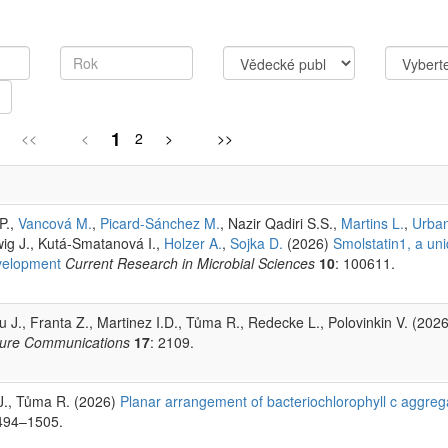
1
<<
<
2
>
>>
P.,
Vancová M.
,
Picard-Sánchez M.
, Nazir Qadiri S.S.,
Martins L.
,
Urban
wig J., Kutá-Smatanová I.,
Holzer A.
,
Sojka D.
(2026)
Smolstatin1, a uniq
evelopment
Current Research in Microbial Sciences
10
: 100611.
u J., Franta Z., Martinez I.D., Tůma R., Redecke L., Polovinkin V. (202
ure Communications
17
: 2109.
 J., Tůma R. (2026)
Planar arrangement of bacteriochlorophyll c aggreg
494–1505.