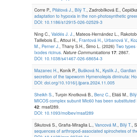
Corre P.,
Pilátová J.
,
Bílý T.
, Zadrobílková E., Čepička
adaptation to hypoxia in the non‑photosynthetic gre
DOI: 10.1186/s12915-026-02529-3
Nìng C.,
Valdés J. J.
, Mateos-Hernández L., Rakotobe
Taillebois E., Attoui H.,
Frantová H.
,
Urbanová V.
,
Koz
M.
,
Perner J.
, Thany S.H., Šimo L. (2026)
Two types o
Ixodes ricinus.
Nature Communications
17
: 2867.
DOI: 10.1038/s41467-026-68654-3
Mazanec H.
, Koník P.,
Bušková N.
,
Kyslík J.
,
Gardian
secretion of the tapeworm Hymenolepis diminuta: Host
DOI: doi.org/10.1016/j.ijpara.2024.11.005
Sheikh S.
, Turpin Knotková B.,
Benz C.
, Eliáš M.,
Bílý
MICOS complex subunit Mic60 has been substituted by 
42
: msaf289.
DOI: 10.1093/molbev/msaf289
Šikutová S., Graña-Miraglia L.,
Vancová M.
,
Bílý T.
, 
sequences of arthropod-associated spirochetes of t
DOI: 10.1128/mra.00740-24