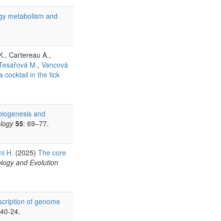
gy metabolism and
., Cartereau A.,
Tesařová M.
,
Vancová
cocktail in the tick
e biogenesis and
ology
55
: 69–77.
i H.
(2025)
The core
ology and Evolution
cription of genome
740-24.