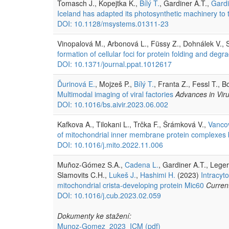
Tomasch J., Kopejtka K.,
Bílý T.
, Gardiner A.T.,
Gardi
Iceland has adapted its photosynthetic machinery to
DOI: 10.1128/msystems.01311-23
Vinopalová M., Arbonová L., Füssy Z., Dohnálek V.,
formation of cellular foci for protein folding and degr
DOI: 10.1371/journal.ppat.1012617
Ďurinová E.
, Mojzeš P.,
Bílý T.
, Franta Z., Fessl T.,
Multimodal imaging of viral factories
Advances in Vir
DOI: 10.1016/bs.aivir.2023.06.002
Kafkova A., Tilokani L., Trčka F., Šrámková V.,
Vanco
of mitochondrial inner membrane protein complexes by
DOI: 10.1016/j.mito.2022.11.006
Muñoz-Gómez S.A.,
Cadena L.
, Gardiner A.T., Lege
Slamovits C.H.,
Lukeš J.
,
Hashimi H.
(2023)
Intracyt
mitochondrial crista-developing protein Mic60
Curren
DOI: 10.1016/j.cub.2023.02.059
Dokumenty ke stažení:
Munoz-Gomez_2023_ICM
(pdf)