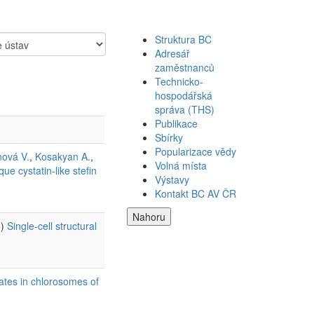
Struktura BC
Adresář
zaměstnanců
Technicko-
hospodářská
správa (THS)
Publikace
Sbírky
Popularizace vědy
ová V.
,
Kosakyan A.
,
Volná místa
ue cystatin-like stefin
Výstavy
Kontakt BC AV ČR
Nahoru
6)
Single-cell structural
ates in chlorosomes of