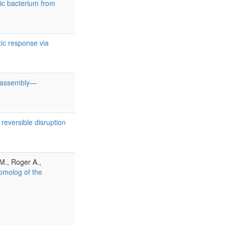
ic bacterium from
ic response via
us assembly—
 reversible disruption
 M., Roger A.,
omolog of the