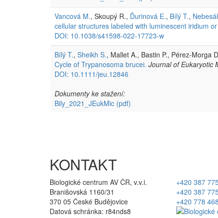
Vancová M.
, Skoupý R.,
Ďurinová E.
,
Bílý T.
,
Nebesář
cellular structures labeled with luminescent iridium
DOI: 10.1038/s41598-022-17723-w
Bílý T.
,
Sheikh S.
, Mallet A., Bastin P., Pérez-Morga 
Cycle of Trypanosoma brucei.
Journal of Eukaryotic 
DOI: 10.1111/jeu.12846
Dokumenty ke stažení:
Bily_2021_JEukMic
(pdf)
KONTAKT
Biologické centrum AV ČR, v.v.i.
+420 387 77
Branišovská 1160/31
+420 387 77
370 05 České Budějovice
+420 778 46
Datová schránka: r84nds8