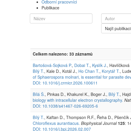
Odborní pracovníci
Publikace
Najít publikaci
Celkem nalezeno: 33 záznamů
Bartošová-Sojková P.
,
Dobai T.
,
Kyslík J.
, Havlíčková 
Bílý T.
, Kale D., Kotál J.,
Ho Chan T.
,
Korytář T.
, Lud
of Sphaerospora molnari, is essential for parasite d
DOI: 10.1016/j.crmicr.2026.100611
Bílá Š.
, Pinkas D., Khakurel K., Boger J.,
Bílý T.
, Hajd
biology with intracellular electron crystallography.
Nat
DOI: 10.1038/s41467-026-69205-6
Bílý T.
, Kaftan D., Thompson R.F., Řeha D., Pšenčík
Chloroflexus aurantiacus.
Biophysical Journal
125
: 1
DOI: 10.1016/j.bpj.2026.02.007