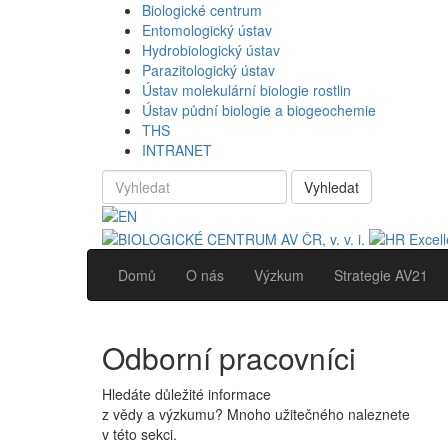
Biologické centrum
Entomologický ústav
Hydrobiologický ústav
Parazitologický ústav
Ústav molekulární biologie rostlin
Ústav půdní biologie a biogeochemie
THS
INTRANET
Vyhledat
Domů
O nás
Výzkum
Strategie AV21
Odborní pracovníci
Hledáte důležité informace
z vědy a výzkumu? Mnoho užitečného naleznete
v této sekci.