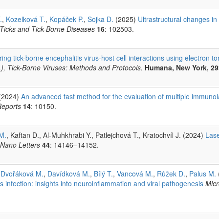
.
,
Kozelková T.
,
Kopáček P.
,
Sojka D.
(2025)
Ultrastructural changes in
Ticks and Tick-Borne Diseases
16
: 102503.
ring tick-borne encephalitis virus-host cell interactions using electron 
), Tick-Borne Viruses: Methods and Protocols.
Humana, New York, 29
(2024)
An advanced fast method for the evaluation of multiple immunol
 Reports
14
: 10150.
M.
, Kaftan D., Al-Muhkhrabi Y., Patlejchová T., Kratochvíl J. (2024)
Lase
Nano Letters
44
: 14146–14152.
,
Dvořáková M.
,
Davídková M.
,
Bílý T.
,
Vancová M.
,
Růžek D.
,
Palus M.
us infection: insights into neuroinflammation and viral pathogenesis
Micr