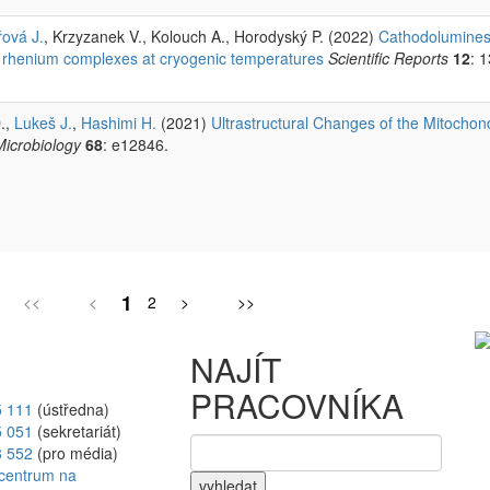
ová J.
, Krzyzanek V., Kolouch A., Horodyský P. (2022)
Cathodolumines
 or rhenium complexes at cryogenic temperatures
Scientific Reports
12
: 
D.,
Lukeš J.
,
Hashimi H.
(2021)
Ultrastructural Changes of the Mitochond
Microbiology
68
: e12846.
1
<<
<
2
>
>>
NAJÍT
PRACOVNÍKA
5 111
(ústředna)
5 051
(sekretariát)
8 552
(pro média)
vyhledat