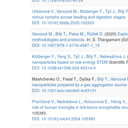
Urbanová V.
,
Vancová M.
,
Kitzberger F.
,
Týč J.
,
Bílý T
ricinus nymphs across feeding and digestion stages.
DOI: 10.1016/j.ttbdis.2025.102503
Vancová M.
,
Bílý T.
,
Palus M.
,
Růžek D.
(2025)
Explo
methodologies and protocols.
In: S. Thangamani (Ed.
DOI: 10.1007/978-1-0716-4587-1_15
Kitzberger F.
,
Yang S.
,
Týč J.
,
Bílý T.
,
Nebesářová J.
nanoparticles based on low-energy STEM
Scientific
DOI: 10.1038/s41598-024-60314-0
Mashchenko O., Fessl T., Dyčka F.,
Bílý T.
,
Vancová 
nanoparticles prepared by a gas aggregation source
DOI: 10.1021/acs.nanolett.4c03131
Prančlová V.
,
Nedvědová L.
,
Kotounová E.
,
Hönig V.
role of human microglia in tick-borne encephalitis vir
105383.
DOI: 10.1016/j.micinf.2024.105383