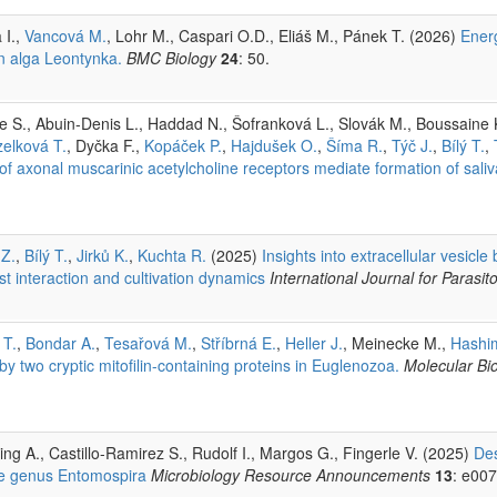
 I.,
Vancová M.
, Lohr M., Caspari O.D., Eliáš M., Pánek T. (2026)
Ener
en alga Leontynka.
BMC Biology
24
: 50.
 S., Abuin-Denis L., Haddad N., Šofranková L., Slovák M., Boussaine K
elková T.
, Dyčka F.,
Kopáček P.
,
Hajdušek O.
,
Šíma R.
,
Týč J.
,
Bílý T.
,
f axonal muscarinic acetylcholine receptors mediate formation of saliva 
 Z.
,
Bílý T.
,
Jirků K.
,
Kuchta R.
(2025)
Insights into extracellular vesicl
 interaction and cultivation dynamics
International Journal for Parasit
 T.
,
Bondar A.
,
Tesařová M.
,
Stříbrná E.
,
Heller J.
, Meinecke M.,
Hashim
two cryptic mitofilin-containing proteins in Euglenozoa.
Molecular Bi
Sing A., Castillo-Ramirez S., Rudolf I., Margos G., Fingerle V. (2025)
Des
he genus Entomospira
Microbiology Resource Announcements
13
: e00