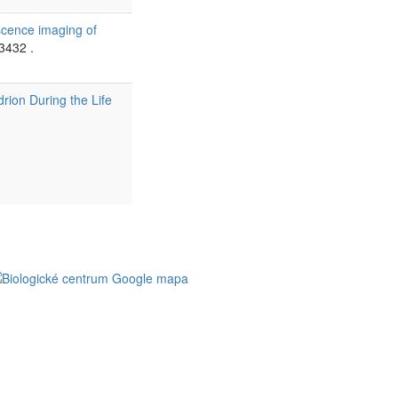
cence imaging of
13432 .
rion During the Life