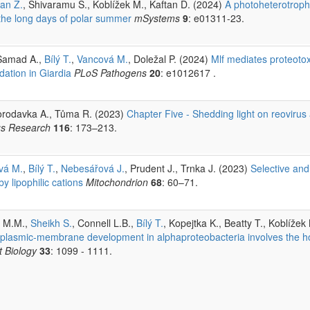
an Z.
, Shivaramu S., Koblížek M., Kaftan D. (2024)
A photoheterotroph
 the long days of polar summer
mSystems
9
: e01311-23.
 Samad A.,
Bílý T.
,
Vancová M.
, Doležal P. (2024)
Mlf mediates proteotox
adation in Giardia
PLoS Pathogens
20
: e1012617 .
 Borodavka A., Tůma R. (2023)
Chapter Five - Shedding light on reovir
us Research
116
: 173–213.
vá M.
,
Bílý T.
,
Nebesářová J.
, Prudent J., Trnka J. (2023)
Selective and
 lipophilic cations
Mitochondrion
68
: 60–71.
r M.M.,
Sheikh S.
, Connell L.B.,
Bílý T.
, Kopejtka K., Beatty T., Koblížek
oplasmic-membrane development in alphaproteobacteria involves the h
t Biology
33
: 1099 - 1111.