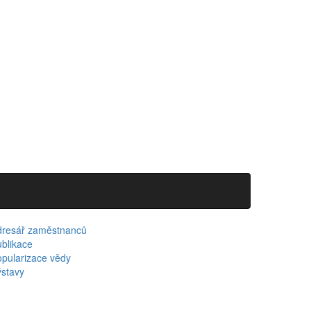
dresář zaměstnanců
blikace
pularizace vědy
stavy