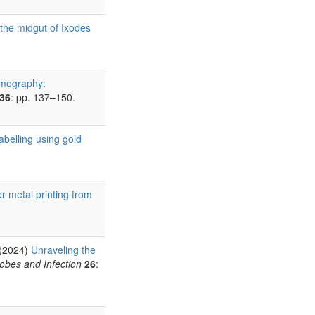
 the midgut of Ixodes
tomography:
36
: pp. 137–150.
abelling using gold
r metal printing from
(2024)
Unraveling the
obes and Infection
26
: