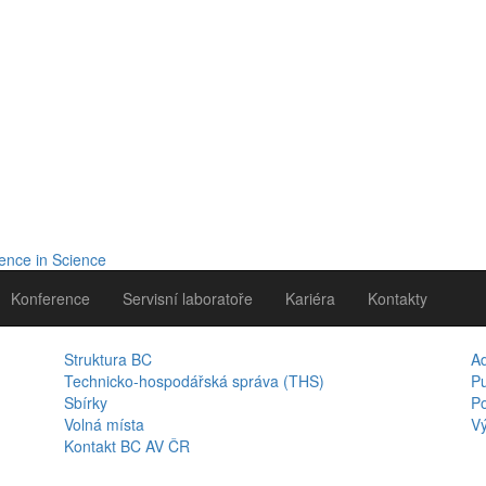
Konference
Servisní laboratoře
Kariéra
Kontakty
Struktura BC
A
Technicko-hospodářská správa (THS)
Pu
Sbírky
Po
Volná místa
Vý
Kontakt BC AV ČR