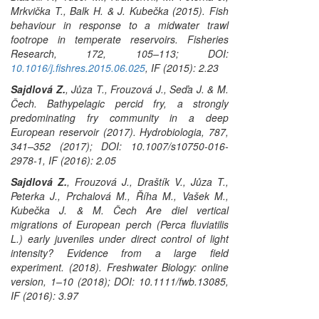
Mrkvička T., Balk H. & J. Kubečka (2015). Fish
behaviour in response to a midwater trawl
footrope in temperate reservoirs.
Fisheries
Research
, 172, 105–113; DOI:
10.1016/j.fishres.2015.06.025
, IF (2015): 2.23
Sajdlová Z.
, Jůza T., Frouzová J., Seďa J. & M.
Čech. Bathypelagic percid fry, a strongly
predominating fry community in a deep
European reservoir (2017).
Hydrobiologia
, 787,
341–352 (2017); DOI: 10.1007/s10750-016-
2978-1, IF (2016): 2.05
Sajdlová Z.
, Frouzová J., Draštík V., Jůza T.,
Peterka J., Prchalová M., Říha M., Vašek M.,
Kubečka J. & M. Čech Are diel vertical
migrations of European perch (
Perca fluviatilis
L.) early juveniles under direct control of light
intensity? Evidence from a large field
experiment. (2018).
Freshwater Biology
: online
version, 1–10 (2018); DOI: 10.1111/fwb.13085,
IF (2016): 3.97