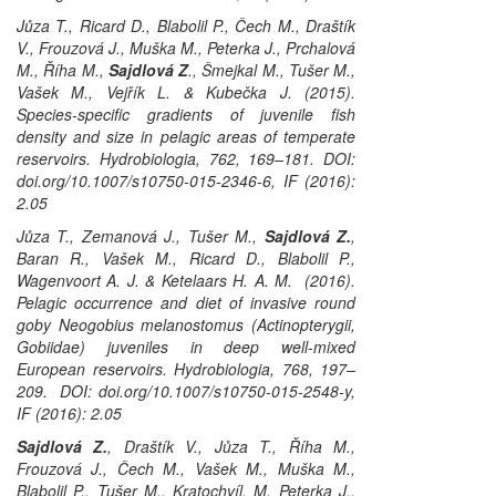
Jůza T., Ricard D., Blabolil P., Čech M., Draštík
V., Frouzová J., Muška M., Peterka J., Prchalová
M., Říha M.,
Sajdlová Z
., Šmejkal M., Tušer M.,
Vašek M., Vejřík L. & Kubečka J. (2015).
Species-specific gradients of juvenile fish
density and size in pelagic areas of temperate
reservoirs.
Hydrobiologia
, 762, 169–181. DOI:
doi.org/10.1007/s10750-015-2346-6, IF (2016):
2.05
Jůza T., Zemanová J., Tušer M.,
Sajdlová Z.
,
Baran R., Vašek M., Ricard D., Blabolil P.,
Wagenvoort A. J. & Ketelaars H. A. M. (2016).
Pelagic occurrence and diet of invasive round
goby
Neogobius melanostomus
(Actinopterygii,
Gobiidae) juveniles in deep well-mixed
European reservoirs.
Hydrobiologia
, 768, 197–
209. DOI: doi.org/10.1007/s10750-015-2548-y,
IF (2016): 2.05
Sajdlová Z.
, Draštík V., Jůza T., Říha M.,
Frouzová J., Čech M., Vašek M., Muška M.,
Blabolil P., Tušer M., Kratochvíl, M. Peterka J.,