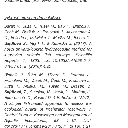
Vedoucí práce: prof. RNDr. Jan Kubečka, CSc
Vybrané mezinárodní publikace
Baran R., Jůza T., Tušer M., Balk H., Blabolil P.,
Čech M., Draštík V., Frouzová J., Jayasinghe A.
D., Koliada I., Mrkvička T., Muška M., Ricard D.,
Sajdlová Z.
, Vejřík L. & Kubečka J. (2017). A
novel upward-looking hydroacoustic method for
improving pelagic fish surveys.
Scientific
Reports
7, 4823. DOI:10.1038/s41598-017-
04953-61, IF (2016): 4.25
Blabolil P., Říha M., Ricard D., Peterka J.,
Prchalová M., Vašek M., Čech M., Frouzová J.,
Jůza T., Muška, M., Tušer, M., Draštík V.,
Sajdlová, Z.
, Šmejkal, M., Vejřík, L., Matěna, J.,
Ritterbusch, D., Boukal D. & Kubečka J. (2017).
A simple fish-based approach to assess the
ecological quality of freshwater reservoirs in
Central Europe.
Knowledge
and Management of
Aquatic Ecosystems
, 53, 1–12. DOI:
doi.org/10.1051/kmae/2017043, IF (2016): 1.21