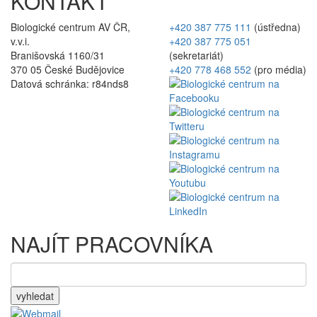
KONTAKT
Biologické centrum AV ČR,
+420 387 775 111
(ústředna)
v.v.i.
+420 387 775 051
Branišovská 1160/31
(sekretariát)
370 05 České Budějovice
+420 778 468 552
(pro média)
Datová schránka: r84nds8
NAJÍT PRACOVNÍKA
vyhledat