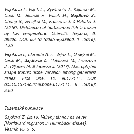
Vejříková I., Vejřík L., Syväranta J., Kiljunen M.,
Čech M., Blabolil P., Vašek M.,
Sajdlová Z.
,
Chung S., Šmejkal M., Frouzová J. & Peterka J.
(2016). Distribution of herbivorous fish is frozen
by low temperature.
Scientific Reports
, 6,
39600. DOI: doi:10.1038/srep39600. IF (2016):
4.25
Vejříková I., Eloranta A. P., Vejřík L., Šmejkal M.,
Čech M.,
Sajdlová Z.
, Holubová M., Frouzová
J., Kiljunen M. & Peterka J. (2017). Macrophytes
shape trophic niche variation among generalist
fishes.
Plos One,
12, e0177114. DOI:
doi:10.1371/journal.pone.0177114, IF (2016):
2.80
Tuzemské publikace
Sajdlová Z. (2016) Velryby táhnou na sever
[Northward migration in Humpback whales].
Vesmír,
95, 3–5.