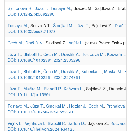
Symonová R.
,
Jůza T.
,
Tesfaye M.
, Brabec M., Sajdlová Z., Brabec
DOI: 10.1242/bio.062280
Tesfaye M.
, Souza A.T.,
Šmejkal M.
,
Jůza T.
, Sajdlová Z.,
Draštík V
DOI: 10.1002/ece3.71973
Čech M.
,
Draštík V.
, Sajdlová Z.,
Vejřík L.
(2024) ProtectFish - proj
Jůza T.
,
Blabolil P.
,
Čech M.
,
Draštík V.
,
Holubová M.
,
Kočvara L.
,
DOI: 10.1080/10402381.2024.2333298
Jůza T.
,
Blabolil P.
,
Čech M.
,
Draštík V.
,
Kubečka J.
,
Muška M.
,
Prc
DOI: 10.1080/10402381.2024.2374981
Jůza T.
,
Muška M.
,
Blabolil P.
,
Kočvara L.
, Sajdlová Z., Dumpis J.
DOI: 10.1111/jfb.15691
Tesfaye M.
,
Jůza T.
,
Šmejkal M.
,
Hejzlar J.
,
Čech M.
,
Prchalová M.
DOI: 10.1007/s10750-024-05527-0
Vejřík L.
,
Vejříková I.
,
Blabolil P.
,
Bartoň D.
, Sajdlová Z.,
Kočvara L.
DOI: 10.1016/j.heliyon.2024.e34125