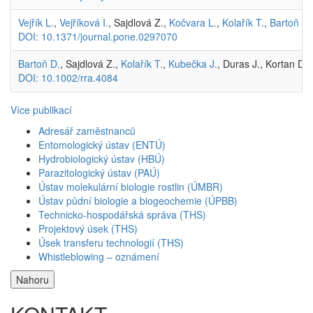
Vejřík L.
,
Vejříková I.
, Sajdlová Z.,
Kočvara L.
,
Kolařík T.
,
Bartoň D.
DOI: 10.1371/journal.pone.0297070
Bartoň D.
, Sajdlová Z.,
Kolařík T.
,
Kubečka J.
, Duras J., Kortan D.,
DOI: 10.1002/rra.4084
Více publikací
Adresář zaměstnanců
Entomologický ústav (ENTÚ)
Hydrobiologický ústav (HBÚ)
Parazitologický ústav (PAÚ)
Ústav molekulární biologie rostlin (ÚMBR)
Ústav půdní biologie a biogeochemie (ÚPBB)
Technicko-hospodářská správa (THS)
Projektový úsek (THS)
Úsek transferu technologií (THS)
Whistleblowing – oznámení
Nahoru