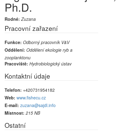
Ph.D.
Rodné:
Zuzana
Pracovní zařazení
Funkce:
Odborný pracovník V&V
Oddělení:
Oddělení ekologie ryb a
zooplanktonu
Pracoviště:
Hydrobiologický ústav
Kontaktní údaje
Telefon:
+420731954182
Web:
www.fishecu.cz
E-mail:
zuzana@sajdl.info
Místnost:
215 NB
Ostatní