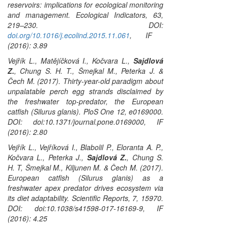
reservoirs: implications for ecological monitoring
and management.
Ecological Indicators,
63,
219–230. DOI:
doi.org/10.1016/j.ecolind.2015.11.061
, IF
(2016): 3.89
Vejřík L., Matějíčková I., Kočvara L.,
Sajdlová
Z.
, Chung S. H. T., Šmejkal M., Peterka J. &
Čech M. (2017). Thirty-year-old paradigm about
unpalatable perch egg strands disclaimed by
the freshwater top-predator, the European
catfish (
Silurus glanis
).
PloS One
12, e0169000.
DOI: doi:10.1371/journal.pone.0169000, IF
(2016): 2.80
Vejřík L., Vejříková I., Blabolil P., Eloranta A. P.,
Kočvara L., Peterka J.,
Sajdlová Z.
, Chung S.
H. T, Šmejkal M., Kiljunen M. & Čech M. (2017).
European catfish (
Silurus glanis
) as a
freshwater apex predator drives ecosystem via
its diet adaptability.
Scientific Reports
, 7, 15970.
DOI: doi:10.1038/s41598-017-16169-9, IF
(2016): 4.25