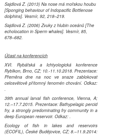
Sajdlová Z. (2013) Na nose má mořskou houbu
[Sponging behaviour of Indopacific Bottlenose
dolphins].
Vesmír
, 92, 218–219.
Sajdlová Z. (2006) Zvuky z hlubin oceánů [The
echolocation in Sperm whales].
Vesmír
, 85,
678–682.
Účast na konferencích
XVI. Rybářská a Ichtyologická konference
RybIkon, Brno, CZ; 10.-11.10.2018. Prezentace:
Přeměna dne na noc ve snaze zablokovat
celosvětově přítomný fenomén chování
. Odkaz:
.
39th annual larval fish conference, Vienna, A;
12.–17.7.2015. Prezentace:
Bathypelagic percid
fry, a strongly predominating fry community in a
deep European reservoir
. Odkaz:
.
Ecology of fish in lakes and reservoirs
(ECOFIL), České Budějovice, CZ; 8.–11.9.2014: