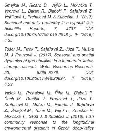
Šmejkal M., Ricard D., Vejřík L., Mrkvička T.,
Vebrová L., Baran R., Blabolil P.,
Sajdlová Z.
,
Vejříková I., Prchalová M. & Kubečka, J. (2017).
Seasonal and daily protandry in a cyprinid fish.
Scientific Reports,
7, 4737. DOI:
doi.org/10.1007/s10750-015-2548-y, IF (2016):
4.25
Tušer M., Picek T.,
Sajdlová Z.
, Jůza T., Muška
M. & Frouzová J. (2017). Seasonal and spatial
dynamics of gas ebullition in a temperate water-
storage reservoir.
Water Resources Research
,
53, 8266–8276. DOI:
doi.org/10.1002/2017WR020694, IF (2016):
4.39
Vašek M., Prchalová M., Říha M., Blabolil P.,
Čech M., Draštík V., Frouzová J., Jůza T.,
Kratochvíl M., Muška M., Peterka J.,
Sajdlová
Z.
, Šmejkal M., Tušer M., Vejřík L., Znachor P.,
Mrkvička T., Seďa J. & Kubečka J. (2016). Fish
community response to the longitudinal
environmental gradient in Czech deep-valley