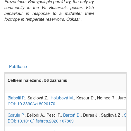
Prezentace:
Bathypelagic percid fry, the only fry
community in
the
Vír Reservoir
, poster:
Fish
behaviour in response to a midwater trawl
footrope in temperate reservoirs
. Odkaz:
.
Publikace
Celkem nalezeno: 56 záznamů
Blabolil P.
, Sajdlová Z.,
Holubová M.
, Kosour D., Nemec R., Jurek 
DOI: 10.3390/w18020170
Gorule P.
, Bellodi A., Pesci P.,
Bartoň D.
, Duras J., Sajdlová Z.,
Sou
DOI: 10.1016/j.fishres.2026.107809