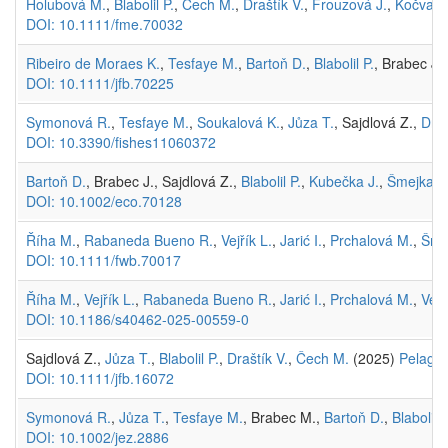
Holubová M.
,
Blabolil P.
,
Čech M.
,
Draštík V.
,
Frouzová J.
,
Kočvara
DOI: 10.1111/fme.70032
Ribeiro de Moraes K.
,
Tesfaye M.
,
Bartoň D.
,
Blabolil P.
, Brabec J.
DOI: 10.1111/jfb.70225
Symonová R.
,
Tesfaye M.
,
Soukalová K.
,
Jůza T.
, Sajdlová Z.,
Draš
DOI: 10.3390/fishes11060372
Bartoň D.
, Brabec J., Sajdlová Z.,
Blabolil P.
,
Kubečka J.
,
Šmejkal 
DOI: 10.1002/eco.70128
Říha M.
,
Rabaneda Bueno R.
,
Vejřík L.
,
Jarić I.
,
Prchalová M.
,
Šme
DOI: 10.1111/fwb.70017
Říha M.
,
Vejřík L.
,
Rabaneda Bueno R.
,
Jarić I.
,
Prchalová M.
,
Vejř
DOI: 10.1186/s40462-025-00559-0
Sajdlová Z.,
Jůza T.
,
Blabolil P.
,
Draštík V.
,
Čech M.
(2025)
Pelagic 
DOI: 10.1111/jfb.16072
Symonová R.
,
Jůza T.
,
Tesfaye M.
, Brabec M.,
Bartoň D.
,
Blabolil P
DOI: 10.1002/jez.2886