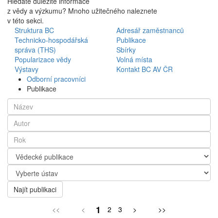
Hledáte důležité informace
z vědy a výzkumu? Mnoho užitečného naleznete
v této sekci.
Struktura BC
Adresář zaměstnanců
Technicko-hospodářská
Publikace
správa (THS)
Sbírky
Popularizace vědy
Volná místa
Výstavy
Kontakt BC AV ČR
Odborní pracovníci
Publikace
Najít publikaci
1
<<
<
2
3
>
>>