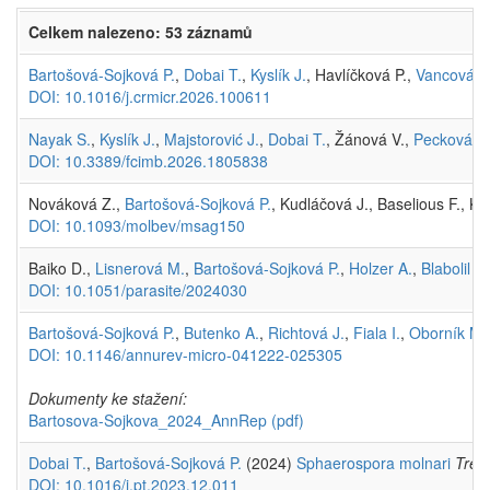
Celkem nalezeno: 53 záznamů
Bartošová-Sojková P.
,
Dobai T.
,
Kyslík J.
, Havlíčková P.,
Vancová M
DOI: 10.1016/j.crmicr.2026.100611
Nayak S.
,
Kyslík J.
,
Majstorović J.
,
Dobai T.
, Žánová V.,
Pecková H
DOI: 10.3389/fcimb.2026.1805838
Nováková Z.,
Bartošová-Sojková P.
, Kudláčová J., Baselious F., K
DOI: 10.1093/molbev/msag150
Baiko D.,
Lisnerová M.
,
Bartošová-Sojková P.
,
Holzer A.
,
Blabolil P.
DOI: 10.1051/parasite/2024030
Bartošová-Sojková P.
,
Butenko A.
,
Richtová J.
,
Fiala I.
,
Oborník M.
DOI: 10.1146/annurev-micro-041222-025305
Dokumenty ke stažení:
Bartosova-Sojkova_2024_AnnRep
(pdf)
Dobai T.
,
Bartošová-Sojková P.
(2024)
Sphaerospora molnari
Trend
DOI: 10.1016/j.pt.2023.12.011