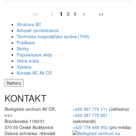
1
<<
<
2
3
>
>>
Struktura BC
Adresář zaměstnanců
Technicko-hospodářská správa (THS)
Publikace
Sbírky
Popularizace vědy
Volná místa
Výstavy
Kontakt BC AV ČR
Nahoru
KONTAKT
Biologické centrum AV ČR,
+420 387 775 111
(ústředna)
v.v.i.
+420 387 775 051
Branišovská 1160/31
(sekretariát)
370 05 České Budějovice
+420 778 468 552
(pro média)
Datová schránka: r84nds8