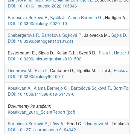
DOI: 10.1016/j.meegid.2022.105346
Bartošová-Sojková P.
,
Kyslík J.
,
Alama Bermejo G.
, Hartigan A., A
DOI: 10.3390/biology10020110
Šnebergerová P.
,
Bartošová-Sojková P.
, Jalovecká M.,
Sojka D.
(2
DOI: 10.3390/pathogens10101241
Eszterbauer E., Sipos D., Kaján G.L., Szegő D.,
Fiala I.
,
Holzer A.
,
DOI: 10.3390/microorganisms8101502
Lisnerová M.
,
Fiala I.
, Cantatore D., Irigoitia M., Timi J.,
Pecková H
DOI: 10.3390/biology9010010
Kosakyan A.
,
Alama Bermejo G.
,
Bartošová-Sojková P.
,
Born-Torrij
DOI: 10.1038/s41598-019-51479-0
Dokumenty ke stažení:
Kosakyan_2019_ScientReport
(pdf)
Bartošová-Sojková P.
,
Lövy A.
, Reed C.,
Lisnerová M.
, Tomková T
DOI: 10.1371/journal.pone.0194042