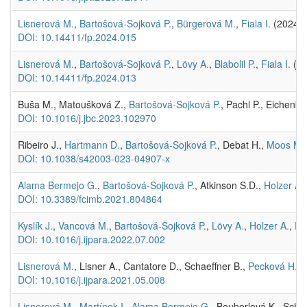
Lisnerová M.
,
Bartošová-Sojková P.
,
Bürgerová M.
,
Fiala I.
(2024)
DOI: 10.14411/fp.2024.015
Lisnerová M.
,
Bartošová-Sojková P.
,
Lövy A.
,
Blabolil P.
,
Fiala I.
(2
DOI: 10.14411/fp.2024.013
Buša M., Matoušková Z.,
Bartošová-Sojková P.
, Pachl P., Eichenb
DOI: 10.1016/j.jbc.2023.102970
Ribeiro J.,
Hartmann D.
,
Bartošová-Sojková P.
, Debat H.,
Moos M.
DOI: 10.1038/s42003-023-04907-x
Alama Bermejo G.
,
Bartošová-Sojková P.
, Atkinson S.D.,
Holzer A.
DOI: 10.3389/fcimb.2021.804864
Kyslík J.
,
Vancová M.
,
Bartošová-Sojková P.
,
Lövy A.
,
Holzer A.
,
Fia
DOI: 10.1016/j.ijpara.2022.07.002
Lisnerová M.
, Lisner A., Cantatore D., Schaeffner B.,
Pecková H.
, 
DOI: 10.1016/j.ijpara.2021.05.008
Lisnerová M.
,
Martínek I.
,
Alama Bermejo G.
, Bouberlová K., Schae