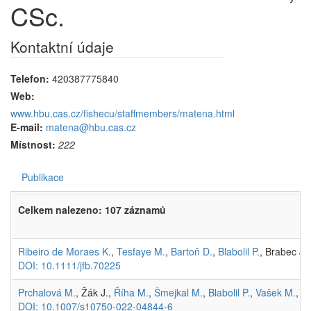
CSc.
Kontaktní údaje
Telefon:
420387775840
Web:
www.hbu.cas.cz/fishecu/staffmembers/matena.html
E-mail:
matena@hbu.cas.cz
Místnost:
222
Publikace
Celkem nalezeno: 107 záznamů
Ribeiro de Moraes K.
,
Tesfaye M.
,
Bartoň D.
,
Blabolil P.
, Brabec J.
DOI: 10.1111/jfb.70225
Prchalová M.
, Žák J.,
Říha M.
,
Šmejkal M.
,
Blabolil P.
,
Vašek M.
, M
DOI: 10.1007/s10750-022-04844-6