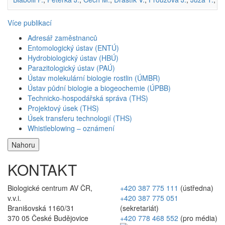
Více publikací
Adresář zaměstnanců
Entomologický ústav (ENTÚ)
Hydrobiologický ústav (HBÚ)
Parazitologický ústav (PAÚ)
Ústav molekulární biologie rostlin (ÚMBR)
Ústav půdní biologie a biogeochemie (ÚPBB)
Technicko-hospodářská správa (THS)
Projektový úsek (THS)
Úsek transferu technologií (THS)
Whistleblowing – oznámení
Nahoru
KONTAKT
Biologické centrum AV ČR,
+420 387 775 111
(ústředna)
v.v.i.
+420 387 775 051
Branišovská 1160/31
(sekretariát)
370 05 České Budějovice
+420 778 468 552
(pro média)