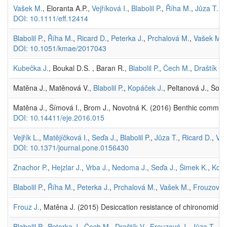
Vašek M.
, Eloranta A.P.,
Vejříková I.
,
Blabolil P.
,
Říha M.
,
Jůza T.
,
Š
DOI: 10.1111/eff.12414
Blabolil P.
,
Říha M.
,
Ricard D.
,
Peterka J.
,
Prchalová M.
,
Vašek M.
,
DOI: 10.1051/kmae/2017043
Kubečka J.
, Boukal D.S. , Baran R.,
Blabolil P.
,
Čech M.
,
Draštík V.
Matěna J., Matěnová V.,
Blabolil P.
,
Kopáček J.
, Peltanová J., Šorf
Matěna J., Šímová I., Brom J., Novotná K. (2016) Benthic communiti
DOI: 10.14411/eje.2016.015
Vejřík L.
,
Matějíčková I.
,
Seďa J.
,
Blabolil P.
,
Jůza T.
,
Ricard D.
,
Vaš
DOI: 10.1371/journal.pone.0156430
Znachor P.
,
Hejzlar J.
,
Vrba J.
,
Nedoma J.
,
Seďa J.
,
Šimek K.
,
Komá
Blabolil P.
,
Říha M.
,
Peterka J.
,
Prchalová M.
,
Vašek M.
,
Frouzová 
Frouz J.
, Matěna J. (2015) Desiccation resistance of chironomid l
Blabolil P.
,
Peterka J.
,
Čech M.
,
Draštík V.
,
Frouzová J.
,
Jůza T.
,
Kr