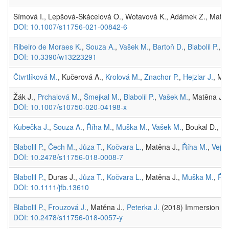
Šímová I., Lepšová-Skácelová O., Wotavová K., Adámek Z., Matě
DOI: 10.1007/s11756-021-00842-6
Ribeiro de Moraes K.
,
Souza A.
,
Vašek M.
,
Bartoň D.
,
Blabolil P.
,
Č
DOI: 10.3390/w13223291
Čtvrtlíková M.
, Kučerová A.,
Krolová M.
,
Znachor P.
,
Hejzlar J.
, Ma
Žák J.,
Prchalová M.
,
Šmejkal M.
,
Blabolil P.
,
Vašek M.
, Matěna J.,
DOI: 10.1007/s10750-020-04198-x
Kubečka J.
,
Souza A.
,
Říha M.
,
Muška M.
,
Vašek M.
, Boukal D.,
Pr
Blabolil P.
,
Čech M.
,
Jůza T.
,
Kočvara L.
, Matěna J.,
Říha M.
,
Vejřík
DOI: 10.2478/s11756-018-0008-7
Blabolil P.
, Duras J.,
Jůza T.
,
Kočvara L.
, Matěna J.,
Muška M.
,
Říh
DOI: 10.1111/jfb.13610
Blabolil P.
,
Frouzová J.
, Matěna J.,
Peterka J.
(2018) Immersion mas
DOI: 10.2478/s11756-018-0057-y